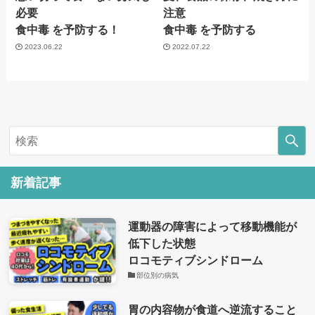
必要
注意
食中毒 を予防する！
食中毒 を予防する
2023.06.22
2022.07.22
新着記事
運動器の障害によって移動機能が
低下した状態
ロコモティブシンドローム
部位別の病気
胃の内容物が食道へ逆流すること