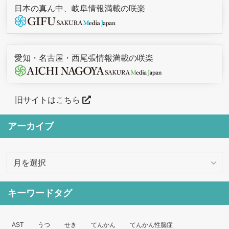
日本の真ん中、岐阜情報満載の咲楽
愛知・名古屋・西尾張情報満載の咲楽
旧サイトはこちら
アーカイブ
ア
ー
カ
キーワードタグ
イ
ブ
AST
うつ
せき
てんかん
てんかん性脳症