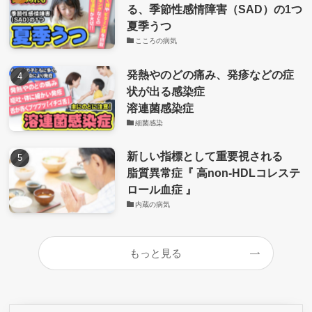
る、季節性感情障害（SAD）の1つ
夏季うつ
こころの病気
発熱やのどの痛み、発疹などの症
状が出る感染症
溶連菌感染症
細菌感染
新しい指標として重要視される
脂質異常症『 高non-HDLコレステ
ロール血症 』
内蔵の病気
もっと見る