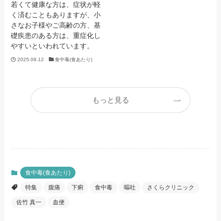
若くて健康な方は、症状が軽
く済むこともありますが、小
さなお子様やご高齢の方、基
礎疾患のある方は、重症化し
やすいといわれています。
2025.09.12
食中毒(食あたり)
もっと見る
食中毒(食あたり)
特集
腹痛
下痢
食中毒
嘔吐
さくらクリニック
佐竹 真一
血便