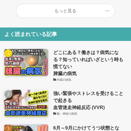
もっと見る
よく読まれている記事
どこにある？働きは？病気にな
る？知っていればいざという時も
慌てない
脾臓の病気
内蔵の病気
強い緊張やストレスを受けること
で起きる
血管迷走神経反応 (VVR)
脳・神経の病気
6月～9月にかけてうつ状態とな