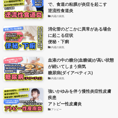
で、食道の粘膜が炎症を起こす
逆流性食道炎
内蔵の病気
消化管のどこかに異常がある場合
に起こる症状
便秘・下痢
内蔵の病気
血液の中の糖分(血糖値)が高い状態
が続いてしまう病気
糖尿病(ダイアべティス)
内蔵の病気
強いかゆみを伴う慢性炎症性皮膚
疾患
アトピー性皮膚炎
アトピー