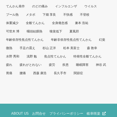
てんかん発作
のどの痛み
インフルエンザ
ウイルス
プール熱
メタボ
下畑 享良
不快感
不登校
体重減少
全般てんかん
全身倦怠感
兼本 浩祐
可世木 博
咽頭結膜熱
嗅覚低下
夏風邪
年齢依存性焦点性てんかん
年齢非依存性焦点性てんかん
幻覚
微熱
手足の震え
杉山 正洋
松本 美富士
森 敦幸
水野 秀和
浅野 勉
焦点性てんかん
特発性全般てんかん
疲れ
疲れがとれない
疲労
疾患
睡眠障害
神谷 武
胃痛
腰痛
西森 康浩
長久手市
関節症
ABOUT US
お問合せ
プライバシーポリシー
岐阜咲楽