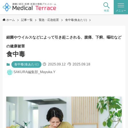
検索
メニュー
ホーム
記事一覧
緊急・応急処置
食中毒(食あたり)
細菌やウイルスなどによって引き起こされる、腹痛、下痢、嘔吐など
の健康被害
食中毒
2025.09.12
2025.09.18
食中毒(食あたり)
SAKURA編集部_Mayuka.Y