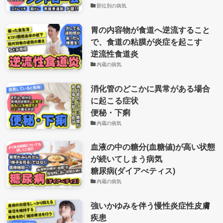
部位別の病気
胃の内容物が食道へ逆流すること
で、食道の粘膜が炎症を起こす
逆流性食道炎
内蔵の病気
消化管のどこかに異常がある場合
に起こる症状
便秘・下痢
内蔵の病気
血液の中の糖分(血糖値)が高い状態
が続いてしまう病気
糖尿病(ダイアべティス)
内蔵の病気
強いかゆみを伴う慢性炎症性皮膚
疾患