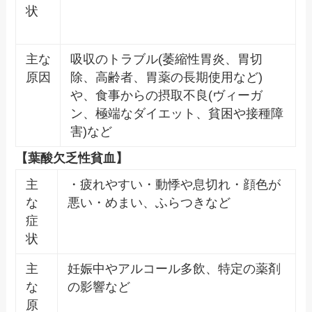
状
主な
吸収のトラブル(萎縮性胃炎、胃切
原因
除、高齢者、胃薬の長期使用など)
や、食事からの摂取不良(ヴィーガ
ン、極端なダイエット、貧困や接種障
害)など
【葉酸欠乏性貧血】
主
・疲れやすい・動悸や息切れ・顔色が
な
悪い・めまい、ふらつきなど
症
状
主
妊娠中やアルコール多飲、特定の薬剤
な
の影響など
原