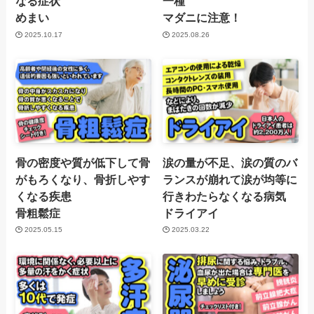
なる症状
一種
めまい
マダニに注意！
2025.10.17
2025.08.26
骨の密度や質が低下して骨
涙の量が不足、涙の質のバ
がもろくなり、骨折しやす
ランスが崩れて涙が均等に
くなる疾患
行きわたらなくなる病気
骨粗鬆症
ドライアイ
2025.05.15
2025.03.22