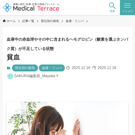
検索
メニュー
ホーム
記事一覧
部位別の病気
血液・リンパ
血液中の赤血球やその中に含まれるヘモグロビン（酸素を運ぶタンパ
ク質）が不足している状態
貧血
2025.12.16
2025.12.16
部位別の病気
血液・リンパ
SAKURA編集部_Mayuka.Y