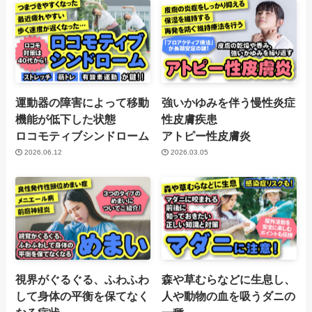
運動器の障害によって移動
強いかゆみを伴う慢性炎症
機能が低下した状態
性皮膚疾患
ロコモティブシンドローム
アトピー性皮膚炎
2026.06.12
2026.03.05
視界がぐるぐる、ふわふわ
森や草むらなどに生息し、
して身体の平衡を保てなく
人や動物の血を吸うダニの