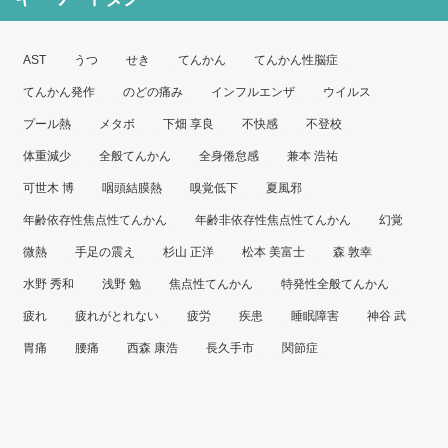
イ
ブ
AST
うつ
せき
てんかん
てんかん性脳症
てんかん発作
のどの痛み
インフルエンザ
ウイルス
プール熱
メタボ
下畑 享良
不快感
不登校
体重減少
全般てんかん
全身倦怠感
兼本 浩祐
可世木 博
咽頭結膜熱
嗅覚低下
夏風邪
年齢依存性焦点性てんかん
年齢非依存性焦点性てんかん
幻覚
微熱
手足の震え
杉山 正洋
松本 美富士
森 敦幸
水野 秀和
浅野 勉
焦点性てんかん
特発性全般てんかん
疲れ
疲れがとれない
疲労
疾患
睡眠障害
神谷 武
胃痛
腰痛
西森 康浩
長久手市
関節症