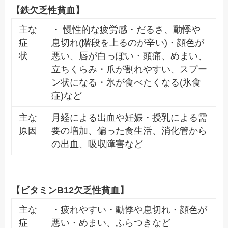
【鉄欠乏性貧血】
主な
・ 慢性的な疲労感・だるさ、動悸や
症
息切れ(階段を上るのが辛い)・顔色が
状
悪い、唇が白っぽい・頭痛、めまい、
立ちくらみ・爪が割れやすい、スプー
ン状になる・氷が食べたくなる(氷食
症)など
主な
月経による出血や妊娠・授乳による需
原因
要の増加、偏った食生活、消化管から
の出血、吸収障害など
【ビタミンB12欠乏性貧血】
主な
・疲れやすい・動悸や息切れ・顔色が
症
悪い・めまい、ふらつきなど