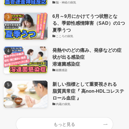
脳・神経の病気
6月～9月にかけてうつ状態とな
る、季節性感情障害（SAD）の1つ
夏季うつ
こころの病気
発熱やのどの痛み、発疹などの症
状が出る感染症
溶連菌感染症
細菌感染
新しい指標として重要視される
脂質異常症『 高non-HDLコレステ
ロール血症 』
内蔵の病気
もっと見る