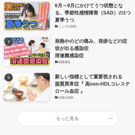
6月～9月にかけてうつ状態とな
る、季節性感情障害（SAD）の1つ
夏季うつ
こころの病気
発熱やのどの痛み、発疹などの症
状が出る感染症
溶連菌感染症
細菌感染
新しい指標として重要視される
脂質異常症『 高non-HDLコレステ
ロール血症 』
内蔵の病気
もっと見る