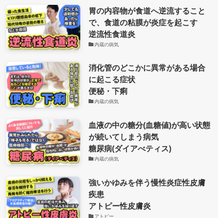
胃の内容物が食道へ逆流すること
で、食道の粘膜が炎症を起こす
逆流性食道炎
内蔵の病気
消化管のどこかに異常がある場合
に起こる症状
便秘・下痢
内蔵の病気
血液の中の糖分(血糖値)が高い状態
が続いてしまう病気
糖尿病(ダイアべティス)
内蔵の病気
強いかゆみを伴う慢性炎症性皮膚
疾患
アトピー性皮膚炎
アトピー