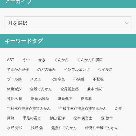
アーカイブ
ア
ー
カ
キーワードタグ
イ
ブ
AST
うつ
せき
てんかん
てんかん性脳症
てんかん発作
のどの痛み
インフルエンザ
ウイルス
プール熱
メタボ
下畑 享良
不快感
不登校
体重減少
全般てんかん
全身倦怠感
兼本 浩祐
可世木 博
咽頭結膜熱
嗅覚低下
夏風邪
年齢依存性焦点性てんかん
年齢非依存性焦点性てんかん
幻覚
微熱
手足の震え
杉山 正洋
松本 美富士
森 敦幸
水野 秀和
浅野 勉
焦点性てんかん
特発性全般てんかん