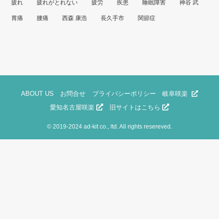
疲れ
疲れがとれない
疲労
疾患
睡眠障害
神谷 武
胃痛
腰痛
西森 康浩
長久手市
関節症
ABOUT US
お問合せ
プライバシーポリシー
岐阜咲楽
愛知名古屋咲楽
旧サイトはこちら
©
2019-2024 ad-kit co., ltd. All rights resereved.