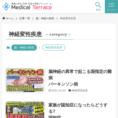
検索
メニュー
ホーム
記事一覧
脳・神経の病気
神経変性疾患
神経変性疾患
– category –
脳・神経の病気
神経変性疾患
脳神経の異常で起こる国指定の難
病
パーキンソン病
2021.10.22
神経変性疾患
家族が認知症になったらどうす
る?
認知症