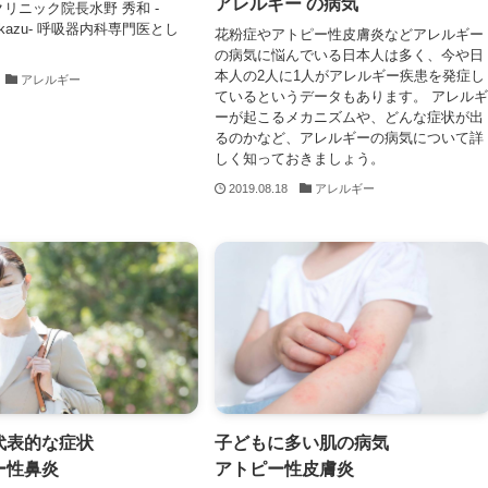
アレルギー の病気
リニック院長水野 秀和 -
idekazu- 呼吸器内科専門医とし
花粉症やアトピー性皮膚炎などアレルギー
の病気に悩んでいる日本人は多く、今や日
本人の2人に1人がアレルギー疾患を発症し
アレルギー
ているというデータもあります。 アレルギ
ーが起こるメカニズムや、どんな症状が出
るのかなど、アレルギーの病気について詳
しく知っておきましょう。
2019.08.18
アレルギー
代表的な症状
子どもに多い肌の病気
ー性鼻炎
アトピー性皮膚炎