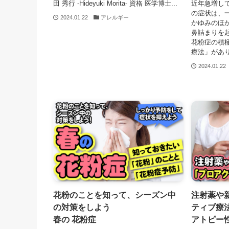
田 秀行 -Hideyuki Morita- 資格 医学博士...
近年急増して
の症状は、
2024.01.22
アレルギー
かゆみのほ
鼻詰まりを
花粉症の積
療法」があ
2024.01.22
花粉のことを知って、シーズン中
注射薬や
の対策をしよう
ティブ療
春の 花粉症
アトピー