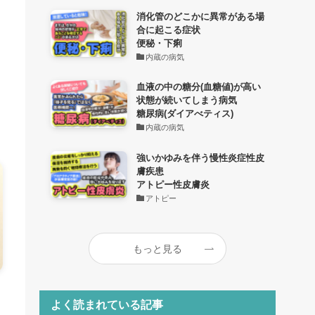
消化管のどこかに異常がある場
合に起こる症状
便秘・下痢
内蔵の病気
血液の中の糖分(血糖値)が高い
状態が続いてしまう病気
糖尿病(ダイアべティス)
内蔵の病気
強いかゆみを伴う慢性炎症性皮
膚疾患
アトピー性皮膚炎
アトピー
もっと見る
よく読まれている記事