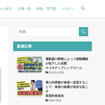
から探す
記事一覧
医師・専門医
マガジン
新着記事
運動器の障害によって移動機能
が低下した状態
ロコモティブシンドローム
部位別の病気
胃の内容物が食道へ逆流するこ
とで、食道の粘膜が炎症を起こ
す
逆流性食道炎
内蔵の病気