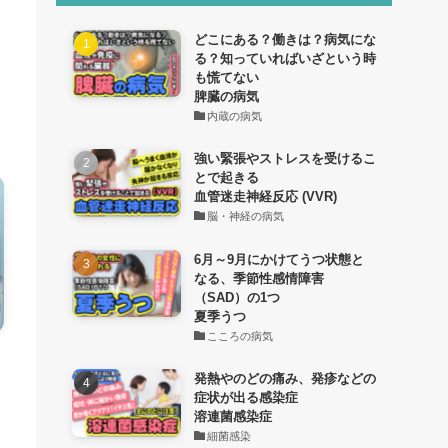
どこにある？働きは？病気にな
る？知っていればいざという時
も慌てない
脾臓の病気
内蔵の病気
強い緊張やストレスを受けるこ
とで起きる
血管迷走神経反応 (VVR)
脳・神経の病気
6月～9月にかけてうつ状態と
なる、季節性感情障害
（SAD）の1つ
夏季うつ
こころの病気
発熱やのどの痛み、発疹などの
症状が出る感染症
溶連菌感染症
細菌感染