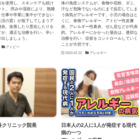
薬を使用し、スキンケアも続け
体の免疫システムが、食物や花粉、ダニ、
ント。 痒みや湿疹により、熟睡
汗など危険でないものにまで反応してしま
、仕事や学業に集中ができない
う病気がアレルギーです。小児の場合はと
（生活の質）が低下してしまうア
くに、食物アレルギー、アトピー性皮膚
膚炎。改善したり悪化したりを
炎、アレルギー性鼻炎、ぜん息などが代表
すが、適正な治療を行い、辛い
的。アレルギーにかかった場合は、適切な
け出しましょう。
治療を行い、症状をコントロールしていく
ことが大切です。
アトピー
2020.02.22
アレルギー
科クリニック院長
日本人の2人に1人が発症する現代
病の一つ