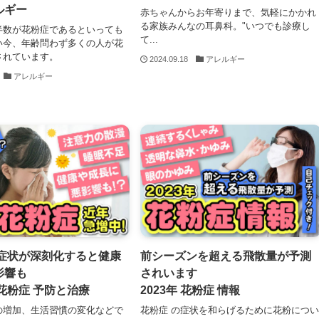
ルギー
赤ちゃんからお年寄りまで、気軽にかかれ
る家族みんなの耳鼻科。"いつでも診療し
半数が花粉症であるといっても
て...
い今、年齢問わず多くの人が花
されています。
2024.09.18
アレルギー
アレルギー
の症状が深刻化すると健康
前シーズンを超える飛散量が予測
影響も
されいます
花粉症 予防と治療
2023年 花粉症 情報
の増加、生活習慣の変化などで
花粉症 の症状を和らげるために花粉につい