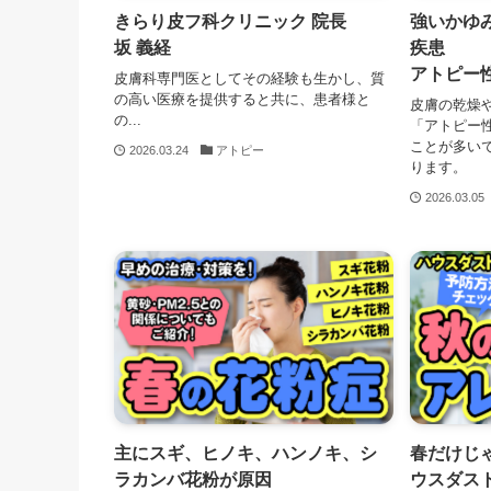
きらり皮フ科クリニック 院長
強いかゆ
坂 義経
疾患
アトピー
皮膚科専門医としてその経験も生かし、質
の高い医療を提供すると共に、患者様と
皮膚の乾燥
の...
「アトピー
ことが多い
2026.03.24
アトピー
ります。
2026.03.05
主にスギ、ヒノキ、ハンノキ、シ
春だけじ
ラカンバ花粉が原因
ウスダス