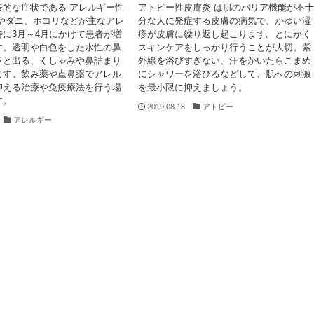
表的な症状である アレルギー性
アトピー性皮膚炎 は肌のバリア機能が不十
粉やダニ、ホコリなどが主なアレ
分な人に発症する皮膚の病気で、かゆい湿
特に3月～4月にかけて患者が増
疹が皮膚に繰り返し起こります。とにかく
す。透明や白色をした水性の鼻
スキンケアをしっかり行うことが大切。紫
ラと出る、くしゃみや鼻詰まり
外線を浴びすぎない、汗をかいたらこまめ
ます。飲み薬や点鼻薬でアレル
にシャワーを浴びるなどして、肌への刺激
抑える治療や免疫療法を行う場
を最小限に抑えましょう。
す。
2019.08.18
アトピー
アレルギー