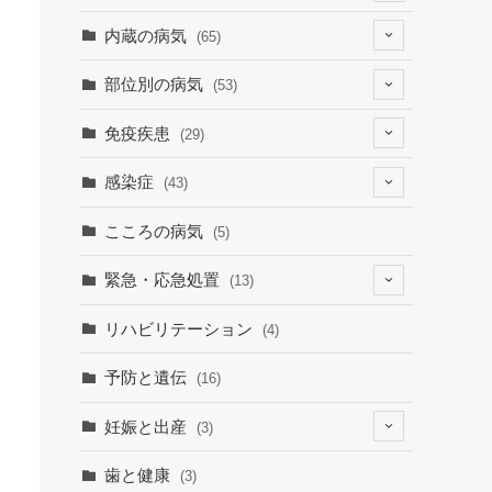
(4)
内蔵の病気
(65)
(2)
(6)
部位別の病気
(53)
(9)
(19)
(7)
免疫疾患
(29)
(1)
(10)
(9)
(23)
感染症
(43)
(7)
(19)
(12)
(8)
(9)
こころの病気
(5)
(1)
(15)
(30)
緊急・応急処置
(13)
(9)
(3)
(1)
(6)
リハビリテーション
(4)
(3)
(7)
予防と遺伝
(16)
妊娠と出産
(3)
(3)
歯と健康
(3)