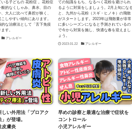
いる子どもの 花粉症 。花粉症
ての知識をもち、なるべく花粉を避けられ
一般的なくしゃみ、鼻水、目の
るように対策をしましょう。2月上旬にな
か、大人に比べて鼻腔が狭く、
と、九州から花粉（スギ・ヒノキ）の飛散
起こしやすい傾向にあります。
がスタートします。2023年は飛散量が非常
極的な治療法として「舌下免疫
に多いシーズンになると予測されているの
ります。
で今から対策を施し、快適な春を迎えまし
ょう。
アレルギー
2023.01.22
アレルギー
新しい外用法「プロアク
早めの診察と最適な治療で症状を
法」が登場。
コントロール
性皮膚炎
小児アレルギー