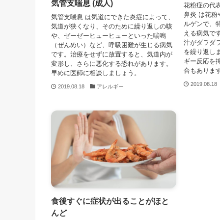
気管支喘息 (成人)
花粉症の代
鼻炎 は花
気管支喘息 は気道にできた炎症によって、
ルゲンで、
気道が狭くなり、そのために繰り返しの咳
える病気で
や、ゼーゼーヒューヒューといった喘鳴
汁がダラダ
（ぜんめい）など、呼吸困難が生じる病気
を繰り返し
です。治療をせずに放置すると、気道内が
ギー反応を
変形し、さらに悪化する恐れがあります。
合もありま
早めに医師に相談しましょう。
2019.08.18
2019.08.18
アレルギー
食後すぐに症状が出ることがほと
んど