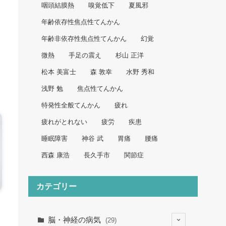
咽頭結膜熱
嗅覚低下
夏風邪
年齢依存性焦点性てんかん
年齢非依存性焦点性てんかん
幻覚
微熱
手足の震え
杉山 正洋
松本 美富士
森 敦幸
水野 秀和
浅野 勉
焦点性てんかん
特発性全般てんかん
疲れ
疲れがとれない
疲労
疾患
睡眠障害
神谷 武
胃痛
腰痛
西森 康浩
長久手市
関節症
カテゴリー
脳・神経の病気
(29)