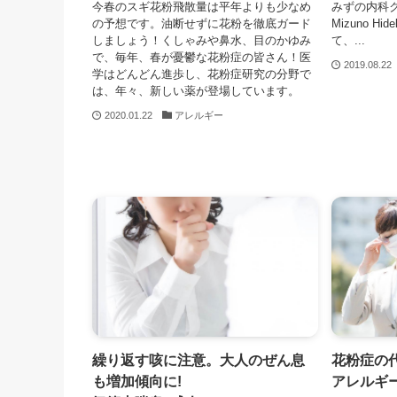
今春のスギ花粉飛散量は平年よりも少なめ
みずの内科ク
の予想です。油断せずに花粉を徹底ガード
Mizuno H
しましょう！くしゃみや鼻水、目のかゆみ
て、...
で、毎年、春が憂鬱な花粉症の皆さん！医
2019.08.22
学はどんどん進歩し、花粉症研究の分野で
は、年々、新しい薬が登場しています。
2020.01.22
アレルギー
繰り返す咳に注意。大人のぜん息
花粉症の
も増加傾向に!
アレルギ