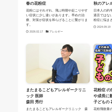
春の花粉症
秋のアレ
花粉にはそれぞれ、飛ぶ時期や起こりやす
日本人の約
い症状に少し違いがあります。早めの治
過言ではな
療、対策が症状を和らげることに繋がりま
粉症に悩ま
す。
2024.09.19
2026.02.17
アレルギー
またまるこどもアレルギークリニ
花粉症 
ック 医師
や成長に
森田 秀行
子どもの 
またまるこどもアレルギークリニック 森
花粉飛散量