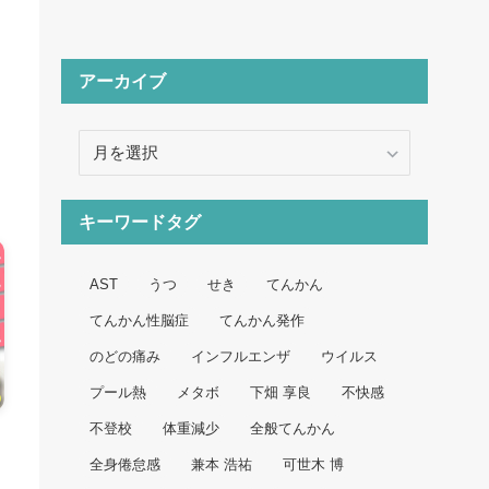
アーカイブ
ア
ー
カ
イ
キーワードタグ
ブ
AST
うつ
せき
てんかん
てんかん性脳症
てんかん発作
のどの痛み
インフルエンザ
ウイルス
プール熱
メタボ
下畑 享良
不快感
不登校
体重減少
全般てんかん
全身倦怠感
兼本 浩祐
可世木 博