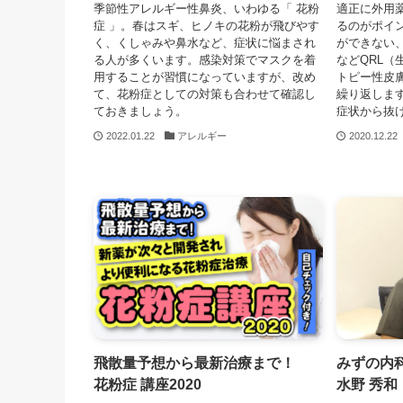
季節性アレルギー性鼻炎、いわゆる「 花粉
適正に外用
症 」。春はスギ、ヒノキの花粉が飛びやす
るのがポイ
く、くしゃみや鼻水など、症状に悩まされ
ができない
る人が多くいます。感染対策でマスクを着
などQRL
用することが習慣になっていますが、改め
トピー性皮
て、花粉症としての対策も合わせて確認し
繰り返しま
ておきましょう。
症状から抜
2022.01.22
アレルギー
2020.12.22
飛散量予想から最新治療まで！
みずの内
花粉症 講座2020
水野 秀和