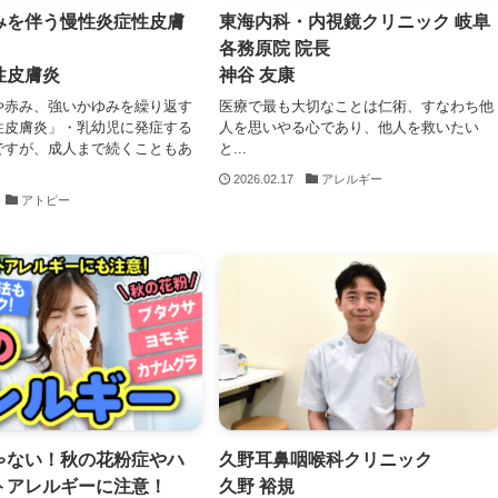
みを伴う慢性炎症性皮膚
東海内科・内視鏡クリニック 岐阜
各務原院 院長
性皮膚炎
神谷 友康
や赤み、強いかゆみを繰り返す
医療で最も大切なことは仁術、すなわち他
性皮膚炎」・乳幼児に発症する
人を思いやる心であり、他人を救いたい
ですが、成人まで続くこともあ
と...
2026.02.17
アレルギー
アトピー
ゃない！秋の花粉症やハ
久野耳鼻咽喉科クリニック
トアレルギーに注意！
久野 裕規