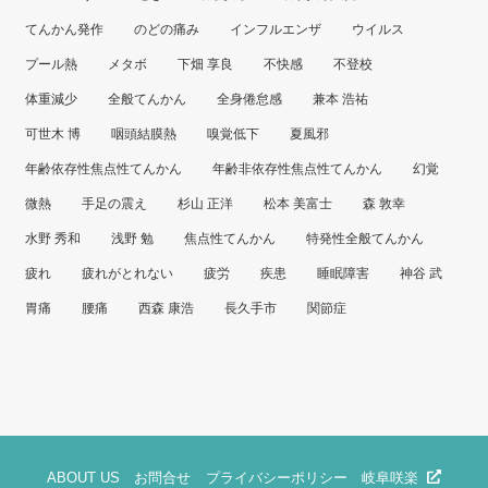
てんかん発作
のどの痛み
インフルエンザ
ウイルス
プール熱
メタボ
下畑 享良
不快感
不登校
体重減少
全般てんかん
全身倦怠感
兼本 浩祐
可世木 博
咽頭結膜熱
嗅覚低下
夏風邪
年齢依存性焦点性てんかん
年齢非依存性焦点性てんかん
幻覚
微熱
手足の震え
杉山 正洋
松本 美富士
森 敦幸
水野 秀和
浅野 勉
焦点性てんかん
特発性全般てんかん
疲れ
疲れがとれない
疲労
疾患
睡眠障害
神谷 武
胃痛
腰痛
西森 康浩
長久手市
関節症
ABOUT US
お問合せ
プライバシーポリシー
岐阜咲楽