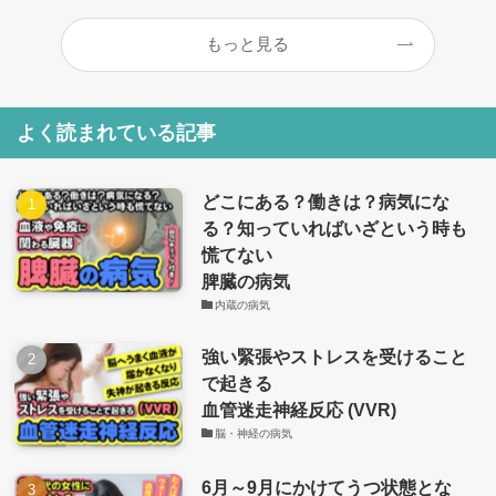
もっと見る
よく読まれている記事
どこにある？働きは？病気にな
る？知っていればいざという時も
慌てない
脾臓の病気
内蔵の病気
強い緊張やストレスを受けること
で起きる
血管迷走神経反応 (VVR)
脳・神経の病気
6月～9月にかけてうつ状態とな