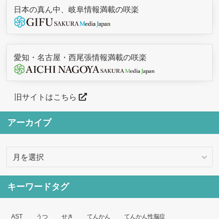
日本の真ん中、岐阜情報満載の咲楽
愛知・名古屋・西尾張情報満載の咲楽
旧サイトはこちら
アーカイブ
ア
ー
カ
キーワードタグ
イ
ブ
AST
うつ
せき
てんかん
てんかん性脳症