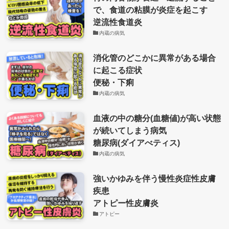
で、食道の粘膜が炎症を起こす
逆流性食道炎
内蔵の病気
消化管のどこかに異常がある場合
に起こる症状
便秘・下痢
内蔵の病気
血液の中の糖分(血糖値)が高い状態
が続いてしまう病気
糖尿病(ダイアべティス)
内蔵の病気
強いかゆみを伴う慢性炎症性皮膚
疾患
アトピー性皮膚炎
アトピー