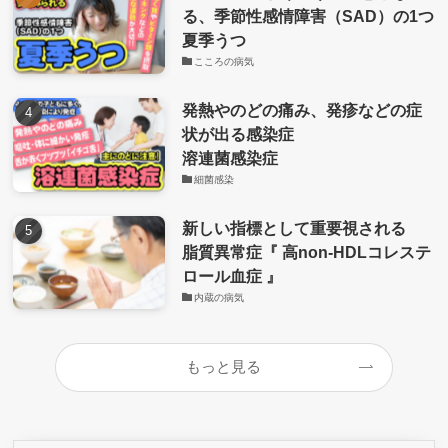
る、季節性感情障害（SAD）の1つ
夏季うつ
こころの病気
発熱やのどの痛み、発疹などの症
状が出る感染症
溶連菌感染症
細菌感染
新しい指標として重要視される
脂質異常症『 高non-HDLコレステ
ロール血症 』
内蔵の病気
もっと見る