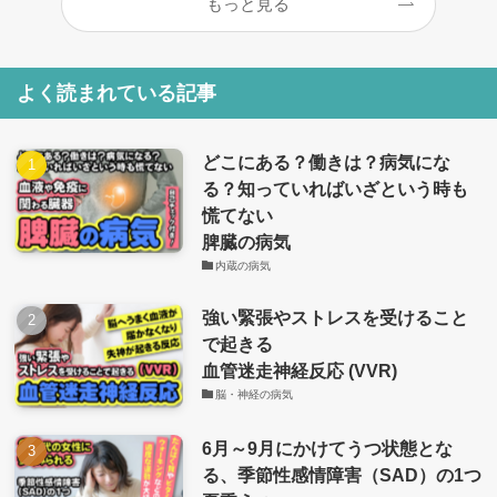
もっと見る
よく読まれている記事
どこにある？働きは？病気にな
る？知っていればいざという時も
慌てない
脾臓の病気
内蔵の病気
強い緊張やストレスを受けること
で起きる
血管迷走神経反応 (VVR)
脳・神経の病気
6月～9月にかけてうつ状態とな
る、季節性感情障害（SAD）の1つ