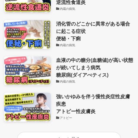
逆流性食道炎
内蔵の病気
消化管のどこかに異常がある場合
に起こる症状
便秘・下痢
内蔵の病気
血液の中の糖分(血糖値)が高い状態
が続いてしまう病気
糖尿病(ダイアべティス)
内蔵の病気
強いかゆみを伴う慢性炎症性皮膚
疾患
アトピー性皮膚炎
アトピー