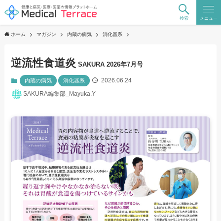
検索
メニュー
ホーム
マガジン
内蔵の病気
消化器系
逆流性食道炎
SAKURA 2026年7月号
2026.06.24
内蔵の病気
消化器系
SAKURA編集部_Mayuka.Y