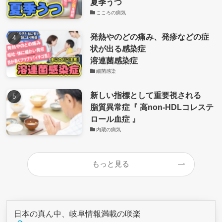
夏季うつ
こころの病気
発熱やのどの痛み、発疹などの症
状が出る感染症
溶連菌感染症
細菌感染
新しい指標として重要視される
脂質異常症『 高non-HDLコレステ
ロール血症 』
内蔵の病気
もっと見る
日本の真ん中、岐阜情報満載の咲楽