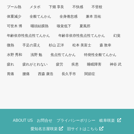
プール熱
メタボ
下畑 享良
不快感
不登校
体重減少
全般てんかん
全身倦怠感
兼本 浩祐
可世木 博
咽頭結膜熱
嗅覚低下
夏風邪
年齢依存性焦点性てんかん
年齢非依存性焦点性てんかん
幻覚
微熱
手足の震え
杉山 正洋
松本 美富士
森 敦幸
水野 秀和
浅野 勉
焦点性てんかん
特発性全般てんかん
疲れ
疲れがとれない
疲労
疾患
睡眠障害
神谷 武
胃痛
腰痛
西森 康浩
長久手市
関節症
ABOUT US
お問合せ
プライバシーポリシー
岐阜咲楽
愛知名古屋咲楽
旧サイトはこちら