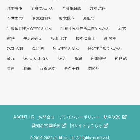
体重減少
全般てんかん
全身倦怠感
兼本 浩祐
可世木 博
咽頭結膜熱
嗅覚低下
夏風邪
年齢依存性焦点性てんかん
年齢非依存性焦点性てんかん
幻覚
微熱
手足の震え
杉山 正洋
松本 美富士
森 敦幸
水野 秀和
浅野 勉
焦点性てんかん
特発性全般てんかん
疲れ
疲れがとれない
疲労
疾患
睡眠障害
神谷 武
胃痛
腰痛
西森 康浩
長久手市
関節症
ABOUT US
お問合せ
プライバシーポリシー
岐阜咲楽
愛知名古屋咲楽
旧サイトはこちら
©
2019-2024 ad-kit co., ltd. All rights resereved.