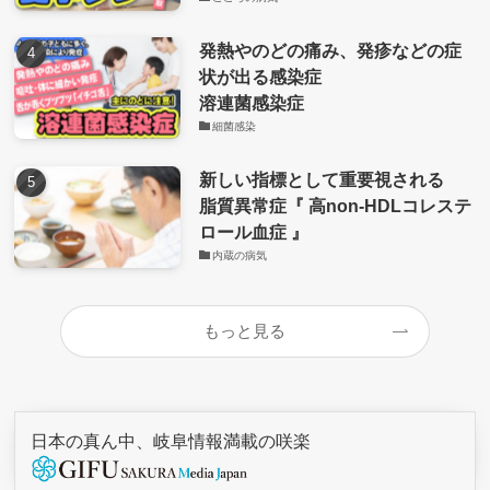
発熱やのどの痛み、発疹などの症
状が出る感染症
溶連菌感染症
細菌感染
新しい指標として重要視される
脂質異常症『 高non-HDLコレステ
ロール血症 』
内蔵の病気
もっと見る
日本の真ん中、岐阜情報満載の咲楽