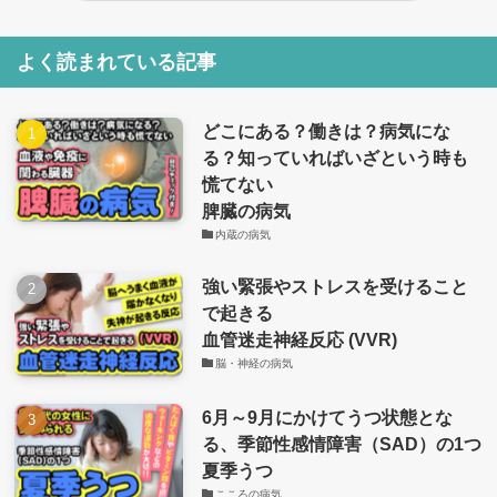
よく読まれている記事
どこにある？働きは？病気にな
る？知っていればいざという時も
慌てない
脾臓の病気
内蔵の病気
強い緊張やストレスを受けること
で起きる
血管迷走神経反応 (VVR)
脳・神経の病気
6月～9月にかけてうつ状態とな
る、季節性感情障害（SAD）の1つ
夏季うつ
こころの病気