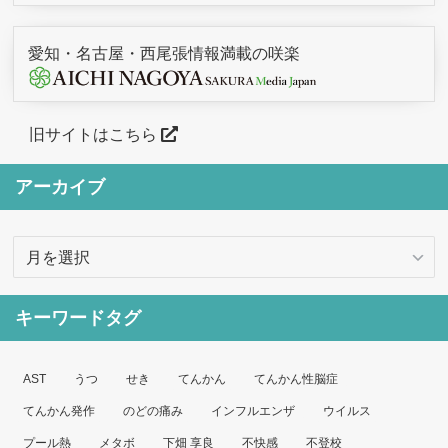
愛知・名古屋・西尾張情報満載の咲楽
旧サイトはこちら
アーカイブ
ア
ー
カ
キーワードタグ
イ
ブ
AST
うつ
せき
てんかん
てんかん性脳症
てんかん発作
のどの痛み
インフルエンザ
ウイルス
プール熱
メタボ
下畑 享良
不快感
不登校