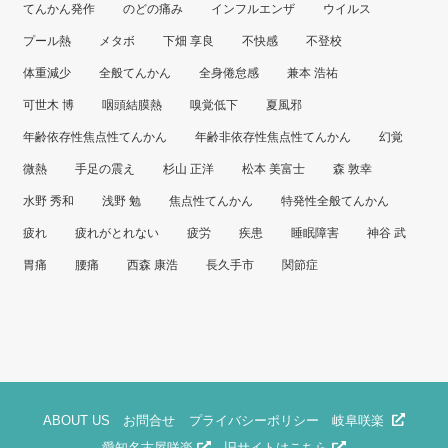
てんかん発作
のどの痛み
インフルエンザ
ウイルス
プール熱
メタボ
下畑 享良
不快感
不登校
体重減少
全般てんかん
全身倦怠感
兼本 浩祐
可世木 博
咽頭結膜熱
嗅覚低下
夏風邪
年齢依存性焦点性てんかん
年齢非依存性焦点性てんかん
幻覚
微熱
手足の震え
杉山 正洋
松本 美富士
森 敦幸
水野 秀和
浅野 勉
焦点性てんかん
特発性全般てんかん
疲れ
疲れがとれない
疲労
疾患
睡眠障害
神谷 武
胃痛
腰痛
西森 康浩
長久手市
関節症
ABOUT US
お問合せ
プライバシーポリシー
岐阜咲楽
愛知名古屋咲楽
旧サイトはこちら