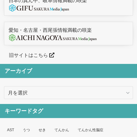
日本の真ん中、岐阜情報満載の咲楽
愛知・名古屋・西尾張情報満載の咲楽
旧サイトはこちら
アーカイブ
ア
ー
カ
キーワードタグ
イ
ブ
AST
うつ
せき
てんかん
てんかん性脳症