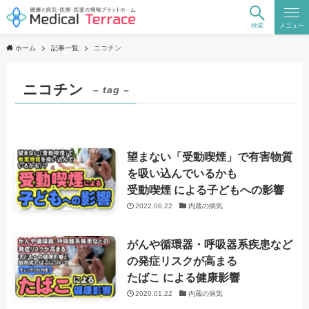
検索
メニュー
ホーム
記事一覧
ニコチン
ニコチン
– tag –
望まない「受動喫煙」で有害物質
を吸い込んでいるかも
受動喫煙 による子どもへの影響
2022.06.22
内蔵の病気
がんや循環器・呼吸器系疾患など
の発症リスクが高まる
たばこ による健康影響
2020.01.22
内蔵の病気