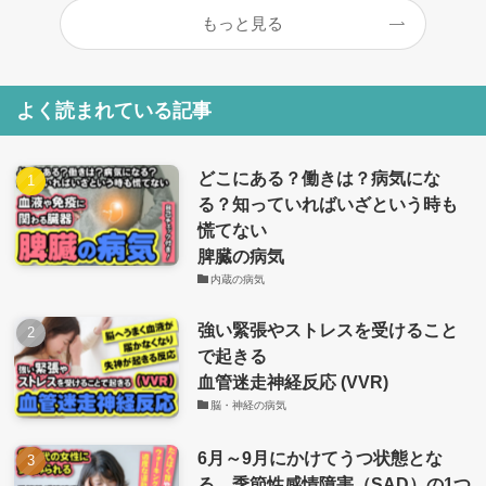
もっと見る
よく読まれている記事
どこにある？働きは？病気にな
る？知っていればいざという時も
慌てない
脾臓の病気
内蔵の病気
強い緊張やストレスを受けること
で起きる
血管迷走神経反応 (VVR)
脳・神経の病気
6月～9月にかけてうつ状態とな
る、季節性感情障害（SAD）の1つ