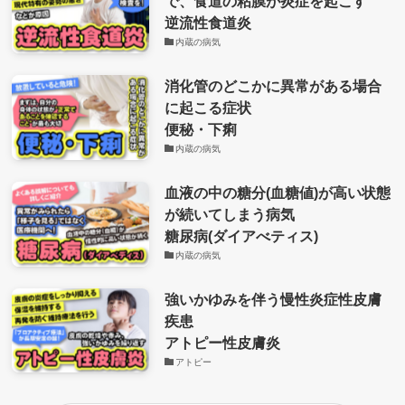
で、食道の粘膜が炎症を起こす
逆流性食道炎
内蔵の病気
消化管のどこかに異常がある場合
に起こる症状
便秘・下痢
内蔵の病気
血液の中の糖分(血糖値)が高い状態
が続いてしまう病気
糖尿病(ダイアべティス)
内蔵の病気
強いかゆみを伴う慢性炎症性皮膚
疾患
アトピー性皮膚炎
アトピー