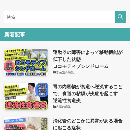
新着記事
運動器の障害によって移動機能が
低下した状態
ロコモティブシンドローム
部位別の病気
胃の内容物が食道へ逆流すること
で、食道の粘膜が炎症を起こす
逆流性食道炎
内蔵の病気
消化管のどこかに異常がある場合
に起こる症状