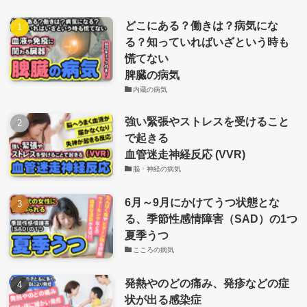
どこにある？働きは？病気にな
る？知っていればいざという時も
慌てない
脾臓の病気
内蔵の病気
強い緊張やストレスを受けること
で起きる
血管迷走神経反応 (VVR)
脳・神経の病気
6月～9月にかけてうつ状態とな
る、季節性感情障害（SAD）の1つ
夏季うつ
こころの病気
発熱やのどの痛み、発疹などの症
状が出る感染症