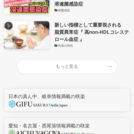
溶連菌感染症
細菌感染
新しい指標として重要視される
脂質異常症『 高non-HDLコレステ
ロール血症 』
内蔵の病気
もっと見る
日本の真ん中、岐阜情報満載の咲楽
愛知・名古屋・西尾張情報満載の咲楽