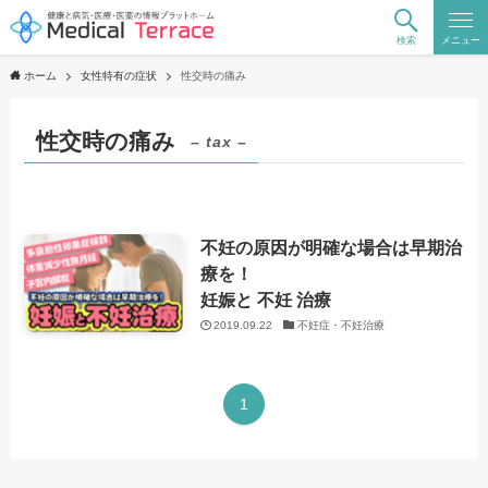
検索
メニュー
ホーム
女性特有の症状
性交時の痛み
性交時の痛み
– tax –
不妊の原因が明確な場合は早期治
療を！
妊娠と 不妊 治療
2019.09.22
不妊症・不妊治療
1