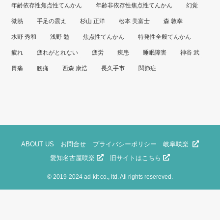
年齢依存性焦点性てんかん
年齢非依存性焦点性てんかん
幻覚
微熱
手足の震え
杉山 正洋
松本 美富士
森 敦幸
水野 秀和
浅野 勉
焦点性てんかん
特発性全般てんかん
疲れ
疲れがとれない
疲労
疾患
睡眠障害
神谷 武
胃痛
腰痛
西森 康浩
長久手市
関節症
ABOUT US
お問合せ
プライバシーポリシー
岐阜咲楽
愛知名古屋咲楽
旧サイトはこちら
©
2019-2024 ad-kit co., ltd. All rights resereved.