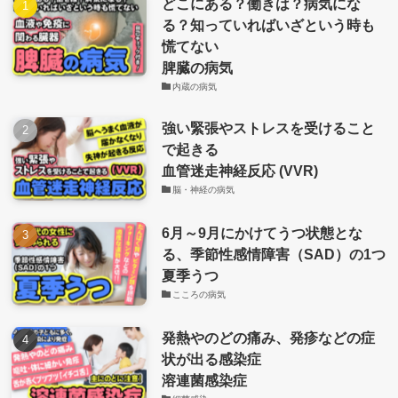
どこにある？働きは？病気にな
る？知っていればいざという時も
慌てない
脾臓の病気
内蔵の病気
強い緊張やストレスを受けること
で起きる
血管迷走神経反応 (VVR)
脳・神経の病気
6月～9月にかけてうつ状態とな
る、季節性感情障害（SAD）の1つ
夏季うつ
こころの病気
発熱やのどの痛み、発疹などの症
状が出る感染症
溶連菌感染症