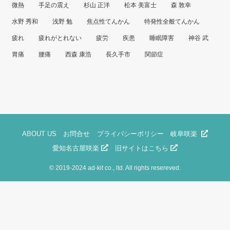
微熱
手足の震え
杉山 正洋
松本 美富士
森 敦幸
水野 秀和
浅野 勉
焦点性てんかん
特発性全般てんかん
疲れ
疲れがとれない
疲労
疾患
睡眠障害
神谷 武
胃痛
腰痛
西森 康浩
長久手市
関節症
ABOUT US
お問合せ
プライバシーポリシー
岐阜咲楽
愛知名古屋咲楽
旧サイトはこちら
©
2019-2024 ad-kit co., ltd. All rights resereved.