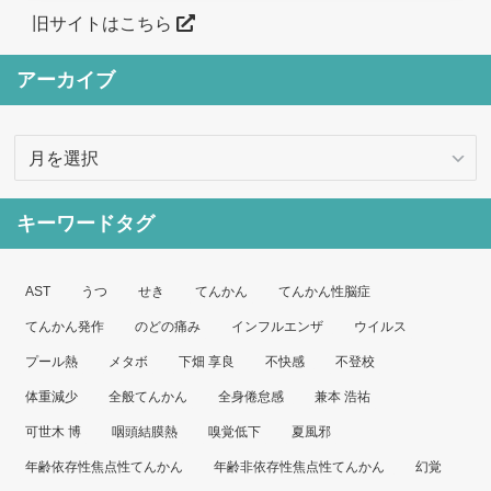
旧サイトはこちら
アーカイブ
ア
ー
カ
キーワードタグ
イ
ブ
AST
うつ
せき
てんかん
てんかん性脳症
てんかん発作
のどの痛み
インフルエンザ
ウイルス
プール熱
メタボ
下畑 享良
不快感
不登校
体重減少
全般てんかん
全身倦怠感
兼本 浩祐
可世木 博
咽頭結膜熱
嗅覚低下
夏風邪
年齢依存性焦点性てんかん
年齢非依存性焦点性てんかん
幻覚