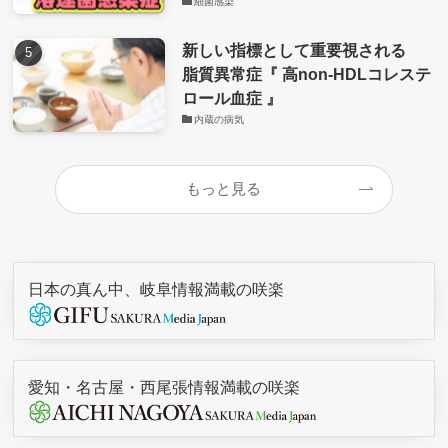
細菌感染
新しい指標として重要視される
脂質異常症『 高non-HDLコレステ
ロール血症 』
内蔵の病気
もっと見る
日本の真ん中、岐阜情報満載の咲楽
愛知・名古屋・西尾張情報満載の咲楽