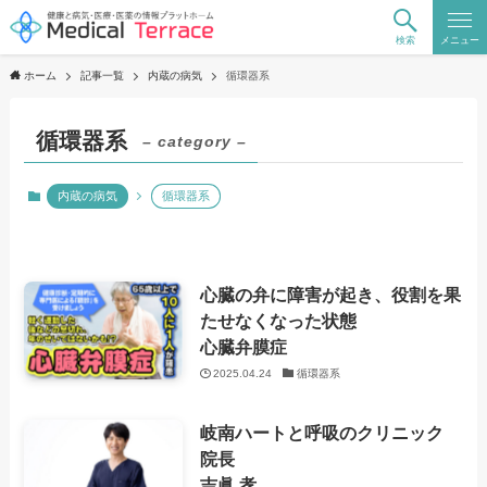
検索
メニュー
ホーム
記事一覧
内蔵の病気
循環器系
循環器系
– category –
内蔵の病気
循環器系
心臓の弁に障害が起き、役割を果
たせなくなった状態
心臓弁膜症
2025.04.24
循環器系
岐南ハートと呼吸のクリニック
院長
吉眞 孝