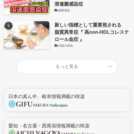
溶連菌感染症
細菌感染
新しい指標として重要視される
脂質異常症『 高non-HDLコレステ
ロール血症 』
内蔵の病気
もっと見る
日本の真ん中、岐阜情報満載の咲楽
愛知・名古屋・西尾張情報満載の咲楽