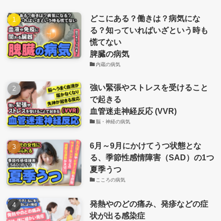
どこにある？働きは？病気にな
る？知っていればいざという時も
慌てない
脾臓の病気
内蔵の病気
強い緊張やストレスを受けること
で起きる
血管迷走神経反応 (VVR)
脳・神経の病気
6月～9月にかけてうつ状態とな
る、季節性感情障害（SAD）の1つ
夏季うつ
こころの病気
発熱やのどの痛み、発疹などの症
状が出る感染症