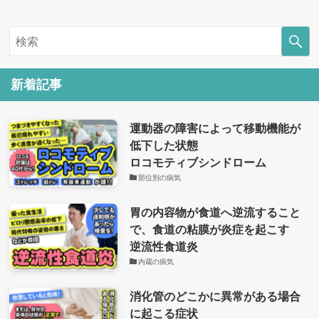
新着記事
運動器の障害によって移動機能が
低下した状態
ロコモティブシンドローム
部位別の病気
胃の内容物が食道へ逆流すること
で、食道の粘膜が炎症を起こす
逆流性食道炎
内蔵の病気
消化管のどこかに異常がある場合
に起こる症状