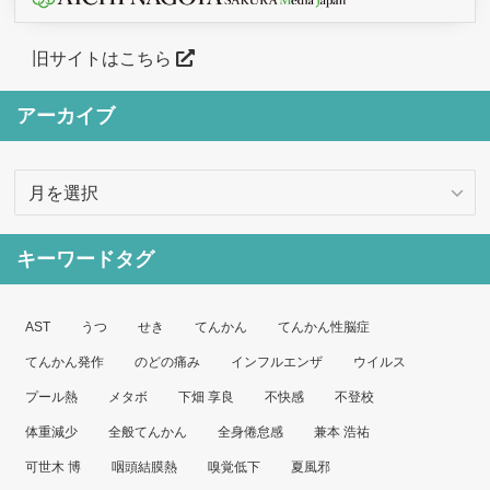
旧サイトはこちら
アーカイブ
ア
ー
カ
キーワードタグ
イ
ブ
AST
うつ
せき
てんかん
てんかん性脳症
てんかん発作
のどの痛み
インフルエンザ
ウイルス
プール熱
メタボ
下畑 享良
不快感
不登校
体重減少
全般てんかん
全身倦怠感
兼本 浩祐
可世木 博
咽頭結膜熱
嗅覚低下
夏風邪