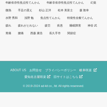
年齢依存性焦点性てんかん
年齢非依存性焦点性てんかん
幻覚
微熱
手足の震え
杉山 正洋
松本 美富士
森 敦幸
水野 秀和
浅野 勉
焦点性てんかん
特発性全般てんかん
疲れ
疲れがとれない
疲労
疾患
睡眠障害
神谷 武
胃痛
腰痛
西森 康浩
長久手市
関節症
ABOUT US
お問合せ
プライバシーポリシー
岐阜咲楽
愛知名古屋咲楽
旧サイトはこちら
©
2019-2024 ad-kit co., ltd. All rights resereved.