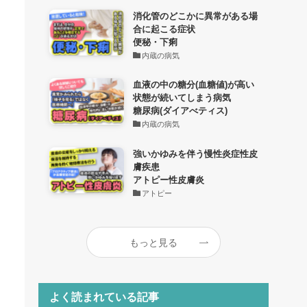
消化管のどこかに異常がある場
合に起こる症状
便秘・下痢
内蔵の病気
血液の中の糖分(血糖値)が高い
状態が続いてしまう病気
糖尿病(ダイアべティス)
内蔵の病気
強いかゆみを伴う慢性炎症性皮
膚疾患
アトピー性皮膚炎
アトピー
もっと見る
よく読まれている記事