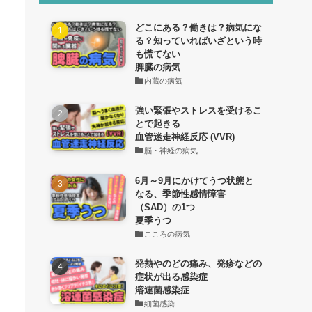
どこにある？働きは？病気にな
る？知っていればいざという時
も慌てない
脾臓の病気
内蔵の病気
強い緊張やストレスを受けるこ
とで起きる
血管迷走神経反応 (VVR)
脳・神経の病気
6月～9月にかけてうつ状態と
なる、季節性感情障害
（SAD）の1つ
夏季うつ
こころの病気
発熱やのどの痛み、発疹などの
症状が出る感染症
溶連菌感染症
細菌感染