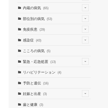
(4)
内蔵の病気
(65)
(2)
(6)
部位別の病気
(53)
(9)
(19)
(7)
免疫疾患
(29)
(1)
(10)
(9)
(23)
感染症
(43)
(7)
(19)
(12)
(8)
(9)
こころの病気
(5)
(1)
(15)
(30)
緊急・応急処置
(13)
(9)
(3)
(1)
(6)
リハビリテーション
(4)
(3)
(7)
予防と遺伝
(16)
妊娠と出産
(3)
(3)
歯と健康
(3)