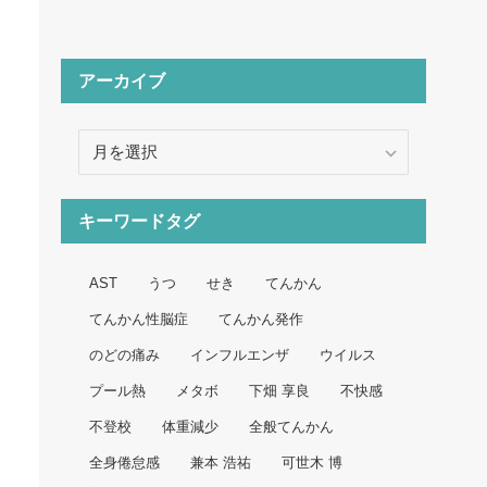
アーカイブ
ア
ー
カ
イ
キーワードタグ
ブ
AST
うつ
せき
てんかん
てんかん性脳症
てんかん発作
のどの痛み
インフルエンザ
ウイルス
プール熱
メタボ
下畑 享良
不快感
不登校
体重減少
全般てんかん
全身倦怠感
兼本 浩祐
可世木 博