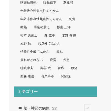
咽頭結膜熱
嗅覚低下
夏風邪
年齢依存性焦点性てんかん
年齢非依存性焦点性てんかん
幻覚
微熱
手足の震え
杉山 正洋
松本 美富士
森 敦幸
水野 秀和
浅野 勉
焦点性てんかん
特発性全般てんかん
疲れ
疲れがとれない
疲労
疾患
睡眠障害
神谷 武
胃痛
腰痛
西森 康浩
長久手市
関節症
カテゴリー
脳・神経の病気
(29)