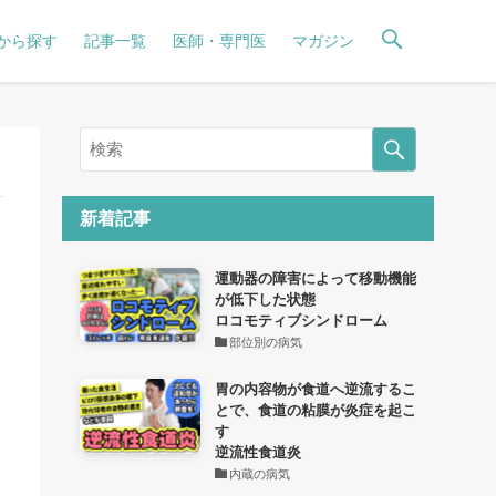
から探す
記事一覧
医師・専門医
マガジン
新着記事
運動器の障害によって移動機能
が低下した状態
ロコモティブシンドローム
部位別の病気
胃の内容物が食道へ逆流するこ
とで、食道の粘膜が炎症を起こ
す
逆流性食道炎
内蔵の病気