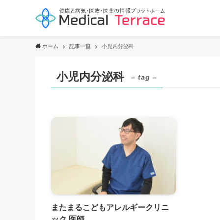
ホーム
記事一覧
小児内分泌科
小児内分泌科
– tag –
またまるこどもアレルギークリニ
ック 医師