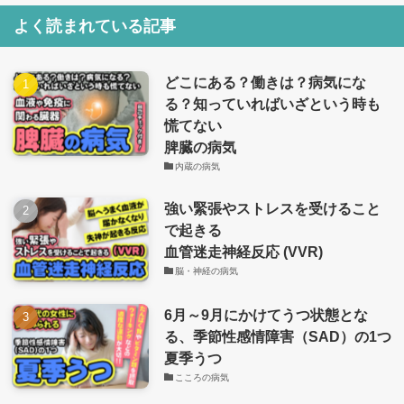
よく読まれている記事
どこにある？働きは？病気にな
る？知っていればいざという時も
慌てない
脾臓の病気
内蔵の病気
強い緊張やストレスを受けること
で起きる
血管迷走神経反応 (VVR)
脳・神経の病気
6月～9月にかけてうつ状態とな
る、季節性感情障害（SAD）の1つ
夏季うつ
こころの病気