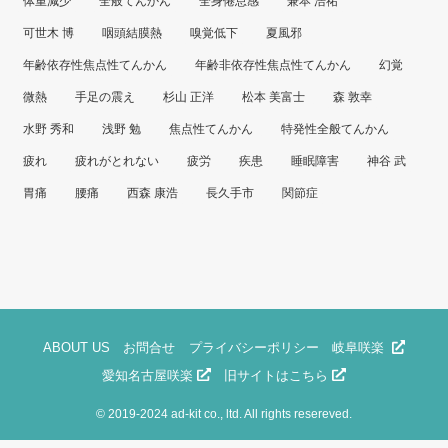
体重減少
全般てんかん
全身倦怠感
兼本 浩祐
可世木 博
咽頭結膜熱
嗅覚低下
夏風邪
年齢依存性焦点性てんかん
年齢非依存性焦点性てんかん
幻覚
微熱
手足の震え
杉山 正洋
松本 美富士
森 敦幸
水野 秀和
浅野 勉
焦点性てんかん
特発性全般てんかん
疲れ
疲れがとれない
疲労
疾患
睡眠障害
神谷 武
胃痛
腰痛
西森 康浩
長久手市
関節症
ABOUT US
お問合せ
プライバシーポリシー
岐阜咲楽
愛知名古屋咲楽
旧サイトはこちら
©
2019-2024 ad-kit co., ltd. All rights resereved.