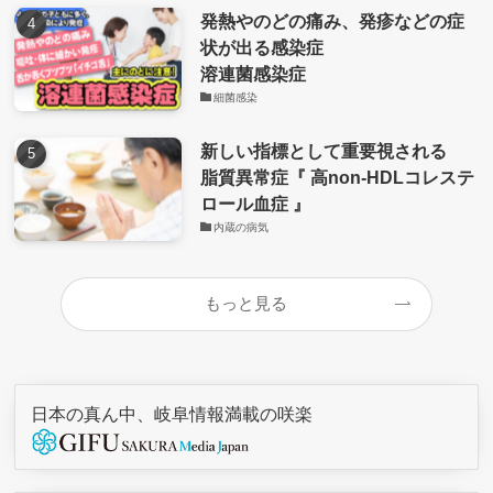
発熱やのどの痛み、発疹などの症
状が出る感染症
溶連菌感染症
細菌感染
新しい指標として重要視される
脂質異常症『 高non-HDLコレステ
ロール血症 』
内蔵の病気
もっと見る
日本の真ん中、岐阜情報満載の咲楽