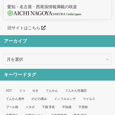
愛知・名古屋・西尾張情報満載の咲楽
旧サイトはこちら
アーカイブ
ア
ー
カ
キーワードタグ
イ
ブ
AST
うつ
せき
てんかん
てんかん性脳症
てんかん発作
のどの痛み
インフルエンザ
ウイルス
プール熱
メタボ
下畑 享良
不快感
不登校