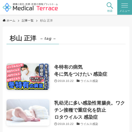
検索
メニュー
ホーム
記事一覧
杉山 正洋
杉山 正洋
– tag –
冬特有の病気
冬に気をつけたい 感染症
2019.10.22
ウイルス感染
乳幼児に多い感染性胃腸炎。ワク
チン接種で重症化を防止
ロタウイルス 感染症
2019.10.22
ウイルス感染