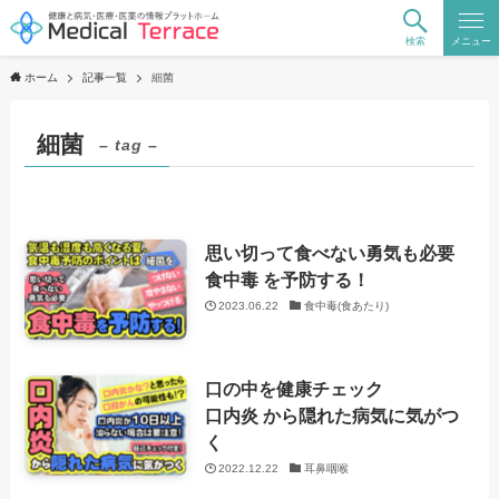
検索
メニュー
ホーム
記事一覧
細菌
細菌
– tag –
思い切って食べない勇気も必要
食中毒 を予防する！
2023.06.22
食中毒(食あたり)
口の中を健康チェック
口内炎 から隠れた病気に気がつ
く
2022.12.22
耳鼻咽喉