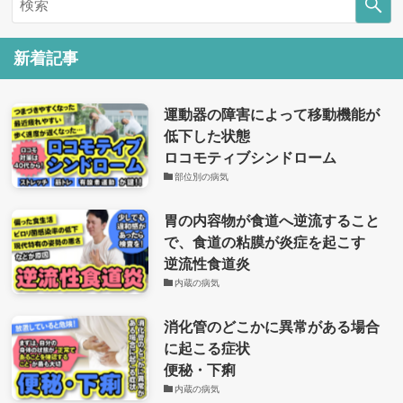
新着記事
運動器の障害によって移動機能が
低下した状態
ロコモティブシンドローム
部位別の病気
胃の内容物が食道へ逆流すること
で、食道の粘膜が炎症を起こす
逆流性食道炎
内蔵の病気
消化管のどこかに異常がある場合
に起こる症状
便秘・下痢
内蔵の病気