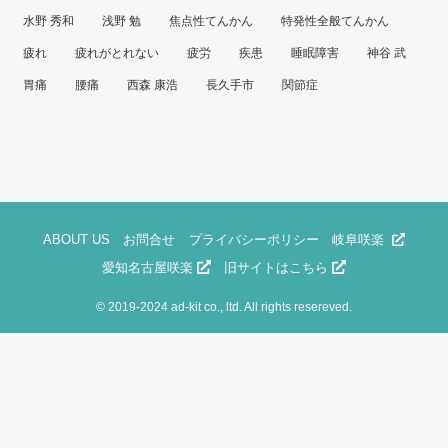
水野 秀和
浅野 勉
焦点性てんかん
特発性全般てんかん
疲れ
疲れがとれない
疲労
疾患
睡眠障害
神谷 武
胃痛
腰痛
西森 康浩
長久手市
関節症
ABOUT US
お問合せ
プライバシーポリシー
岐阜咲楽
愛知名古屋咲楽
旧サイトはこちら
©
2019-2024 ad-kit co., ltd. All rights resereved.