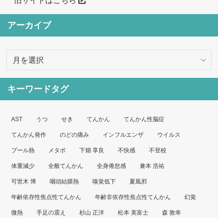
旧サイトはこちら
アーカイブ
ア
ー
カ
キーワードタグ
イ
ブ
AST
うつ
せき
てんかん
てんかん性脳症
てんかん発作
のどの痛み
インフルエンザ
ウイルス
プール熱
メタボ
下畑 享良
不快感
不登校
体重減少
全般てんかん
全身倦怠感
兼本 浩祐
可世木 博
咽頭結膜熱
嗅覚低下
夏風邪
年齢依存性焦点性てんかん
年齢非依存性焦点性てんかん
幻覚
微熱
手足の震え
杉山 正洋
松本 美富士
森 敦幸