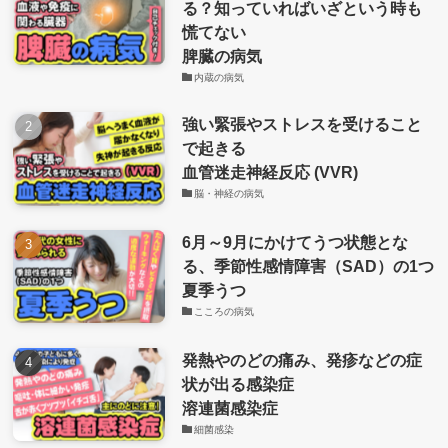
る？知っていればいざという時も
慌てない
脾臓の病気
内蔵の病気
強い緊張やストレスを受けること
で起きる
血管迷走神経反応 (VVR)
脳・神経の病気
6月～9月にかけてうつ状態とな
る、季節性感情障害（SAD）の1つ
夏季うつ
こころの病気
発熱やのどの痛み、発疹などの症
状が出る感染症
溶連菌感染症
細菌感染