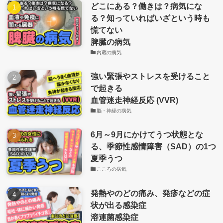
どこにある？働きは？病気にな
る？知っていればいざという時も
慌てない
脾臓の病気
内蔵の病気
強い緊張やストレスを受けること
で起きる
血管迷走神経反応 (VVR)
脳・神経の病気
6月～9月にかけてうつ状態とな
る、季節性感情障害（SAD）の1つ
夏季うつ
こころの病気
発熱やのどの痛み、発疹などの症
状が出る感染症
溶連菌感染症