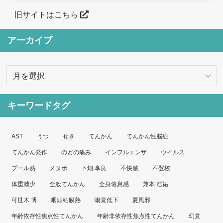
旧サイトはこちら
アーカイブ
ア
ー
カ
キーワードタグ
イ
ブ
AST
うつ
せき
てんかん
てんかん性脳症
てんかん発作
のどの痛み
インフルエンザ
ウイルス
プール熱
メタボ
下畑 享良
不快感
不登校
体重減少
全般てんかん
全身倦怠感
兼本 浩祐
可世木 博
咽頭結膜熱
嗅覚低下
夏風邪
年齢依存性焦点性てんかん
年齢非依存性焦点性てんかん
幻覚