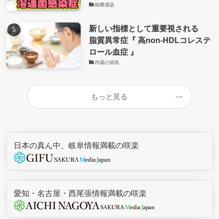
細菌感染
新しい指標として重要視される
脂質異常症『 高non-HDLコレステ
ロール血症 』
内蔵の病気
もっと見る
日本の真ん中、岐阜情報満載の咲楽
愛知・名古屋・西尾張情報満載の咲楽