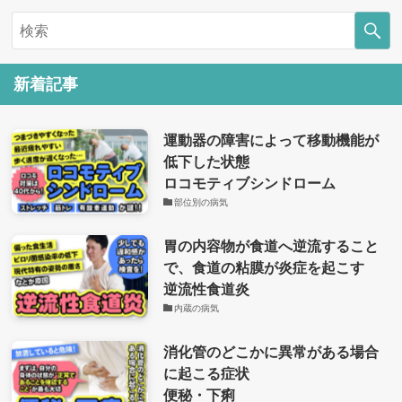
新着記事
運動器の障害によって移動機能が
低下した状態
ロコモティブシンドローム
部位別の病気
胃の内容物が食道へ逆流すること
で、食道の粘膜が炎症を起こす
逆流性食道炎
内蔵の病気
消化管のどこかに異常がある場合
に起こる症状
便秘・下痢