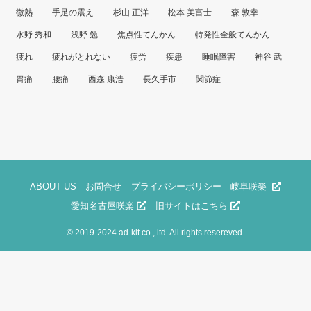
微熱
手足の震え
杉山 正洋
松本 美富士
森 敦幸
水野 秀和
浅野 勉
焦点性てんかん
特発性全般てんかん
疲れ
疲れがとれない
疲労
疾患
睡眠障害
神谷 武
胃痛
腰痛
西森 康浩
長久手市
関節症
ABOUT US
お問合せ
プライバシーポリシー
岐阜咲楽
愛知名古屋咲楽
旧サイトはこちら
©
2019-2024 ad-kit co., ltd. All rights resereved.