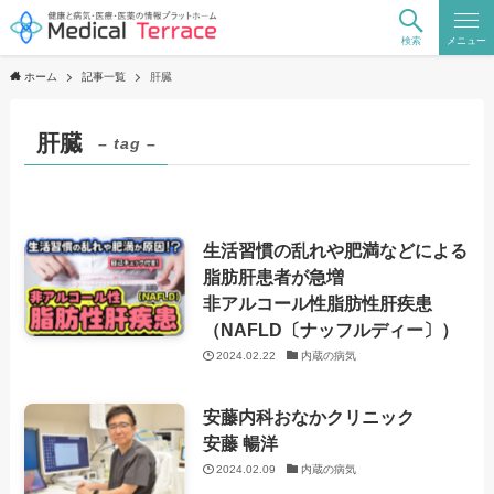
検索
メニュー
ホーム
記事一覧
肝臓
肝臓
– tag –
生活習慣の乱れや肥満などによる
脂肪肝患者が急増
非アルコール性脂肪性肝疾患
（NAFLD〔ナッフルディー〕）
2024.02.22
内蔵の病気
安藤内科おなかクリニック
安藤 暢洋
2024.02.09
内蔵の病気