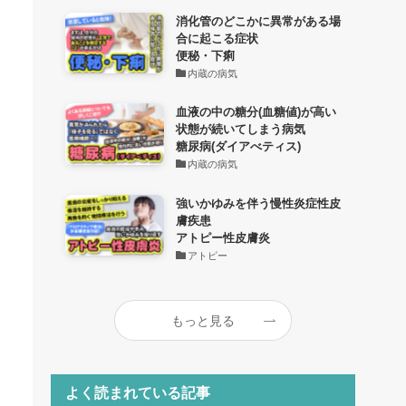
消化管のどこかに異常がある場
合に起こる症状
便秘・下痢
内蔵の病気
血液の中の糖分(血糖値)が高い
状態が続いてしまう病気
糖尿病(ダイアべティス)
内蔵の病気
強いかゆみを伴う慢性炎症性皮
膚疾患
アトピー性皮膚炎
アトピー
もっと見る
よく読まれている記事