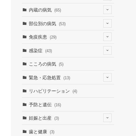
(4)
内蔵の病気
(65)
(2)
(6)
部位別の病気
(53)
(9)
(19)
(7)
免疫疾患
(29)
(1)
(10)
(9)
(23)
感染症
(43)
(7)
(19)
(12)
(8)
(9)
こころの病気
(5)
(1)
(15)
(30)
緊急・応急処置
(13)
(9)
(3)
(1)
(6)
リハビリテーション
(4)
(3)
(7)
予防と遺伝
(16)
妊娠と出産
(3)
(3)
歯と健康
(3)