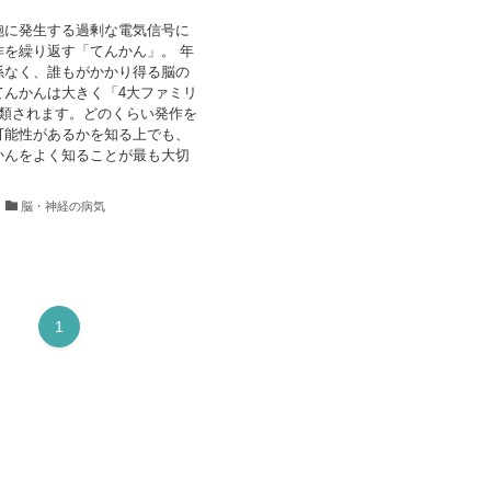
胞に発生する過剰な電気信号に
作を繰り返す「てんかん」。 年
係なく、誰もがかかり得る脳の
てんかんは大きく「4大ファミリ
分類されます。どのくらい発作を
可能性があるかを知る上でも、
かんをよく知ることが最も大切
脳・神経の病気
1