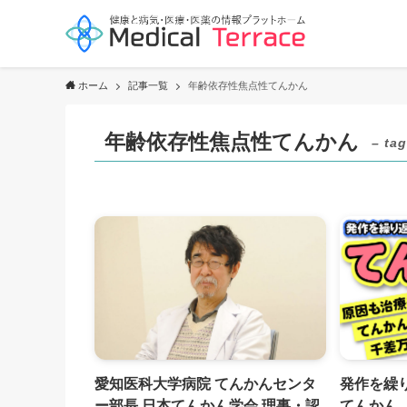
ホーム
記事一覧
年齢依存性焦点性てんかん
年齢依存性焦点性てんかん
– tag
愛知医科大学病院 てんかんセンタ
発作を繰
ー部長 日本てんかん学会 理事・認
てんかん