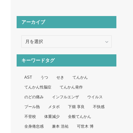
アーカイブ
ア
ー
カ
イ
キーワードタグ
ブ
AST
うつ
せき
てんかん
てんかん性脳症
てんかん発作
のどの痛み
インフルエンザ
ウイルス
プール熱
メタボ
下畑 享良
不快感
不登校
体重減少
全般てんかん
全身倦怠感
兼本 浩祐
可世木 博