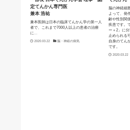
定てんかん専門医
脳の神経細
兼本 浩祐
よって、発
齢や性別関
兼本医師は日本の臨床てんかん学の第一人
疾患です。
者で、これまで7000人以上の患者の治療
ー＋2」に
に...
止められる
自身のてん
2020.03.22
脳・神経の病気
です。
2020.03.22