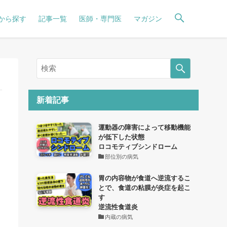
から探す
記事一覧
医師・専門医
マガジン
新着記事
運動器の障害によって移動機能
が低下した状態
ロコモティブシンドローム
部位別の病気
胃の内容物が食道へ逆流するこ
とで、食道の粘膜が炎症を起こ
す
逆流性食道炎
内蔵の病気