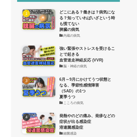
どこにある？働きは？病気にな
る？知っていればいざという時
も慌てない
脾臓の病気
内蔵の病気
強い緊張やストレスを受けるこ
とで起きる
血管迷走神経反応 (VVR)
脳・神経の病気
6月～9月にかけてうつ状態と
なる、季節性感情障害
（SAD）の1つ
夏季うつ
こころの病気
発熱やのどの痛み、発疹などの
症状が出る感染症
溶連菌感染症
細菌感染