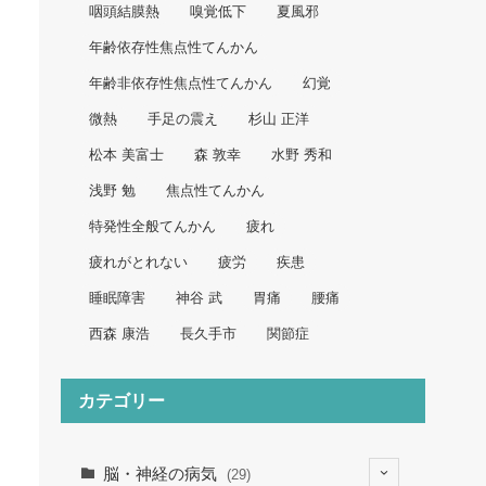
咽頭結膜熱
嗅覚低下
夏風邪
年齢依存性焦点性てんかん
年齢非依存性焦点性てんかん
幻覚
微熱
手足の震え
杉山 正洋
松本 美富士
森 敦幸
水野 秀和
浅野 勉
焦点性てんかん
特発性全般てんかん
疲れ
疲れがとれない
疲労
疾患
睡眠障害
神谷 武
胃痛
腰痛
西森 康浩
長久手市
関節症
カテゴリー
脳・神経の病気
(29)