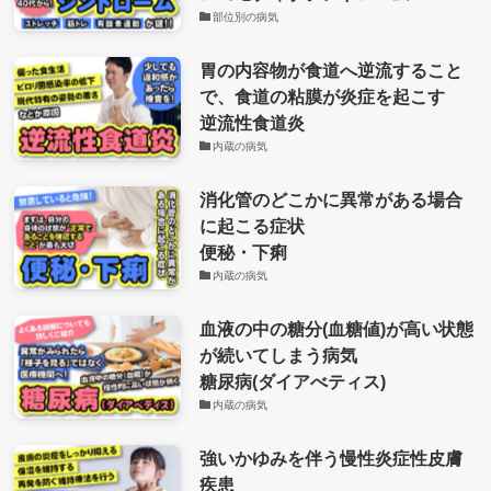
部位別の病気
胃の内容物が食道へ逆流すること
で、食道の粘膜が炎症を起こす
逆流性食道炎
内蔵の病気
消化管のどこかに異常がある場合
に起こる症状
便秘・下痢
内蔵の病気
血液の中の糖分(血糖値)が高い状態
が続いてしまう病気
糖尿病(ダイアべティス)
内蔵の病気
強いかゆみを伴う慢性炎症性皮膚
疾患