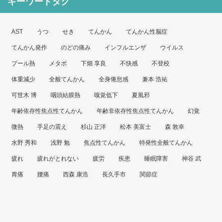
キーワードタグ
イ
ブ
AST
うつ
せき
てんかん
てんかん性脳症
てんかん発作
のどの痛み
インフルエンザ
ウイルス
プール熱
メタボ
下畑 享良
不快感
不登校
体重減少
全般てんかん
全身倦怠感
兼本 浩祐
可世木 博
咽頭結膜熱
嗅覚低下
夏風邪
年齢依存性焦点性てんかん
年齢非依存性焦点性てんかん
幻覚
微熱
手足の震え
杉山 正洋
松本 美富士
森 敦幸
水野 秀和
浅野 勉
焦点性てんかん
特発性全般てんかん
疲れ
疲れがとれない
疲労
疾患
睡眠障害
神谷 武
胃痛
腰痛
西森 康浩
長久手市
関節症