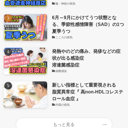
脳・神経の病気
6月～9月にかけてうつ状態とな
る、季節性感情障害（SAD）の1つ
夏季うつ
こころの病気
発熱やのどの痛み、発疹などの症
状が出る感染症
溶連菌感染症
細菌感染
新しい指標として重要視される
脂質異常症『 高non-HDLコレステ
ロール血症 』
内蔵の病気
もっと見る