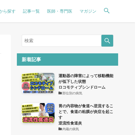
から探す
記事一覧
医師・専門医
マガジン
新着記事
運動器の障害によって移動機能
が低下した状態
ロコモティブシンドローム
部位別の病気
胃の内容物が食道へ逆流するこ
とで、食道の粘膜が炎症を起こ
す
逆流性食道炎
内蔵の病気