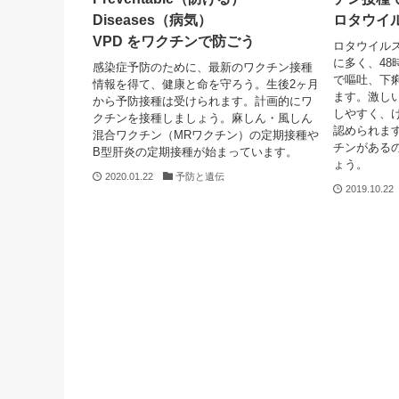
Diseases（病気）
ロタウイ
VPD をワクチンで防ごう
ロタウイルス
に多く、48
感染症予防のために、最新のワクチン接種
で嘔吐、下
情報を得て、健康と命を守ろう。生後2ヶ月
ます。激し
から予防接種は受けられます。計画的にワ
しやすく、
クチンを接種しましょう。麻しん・風しん
認められま
混合ワクチン（MRワクチン）の定期接種や
チンがある
B型肝炎の定期接種が始まっています。
ょう。
2020.01.22
予防と遺伝
2019.10.22