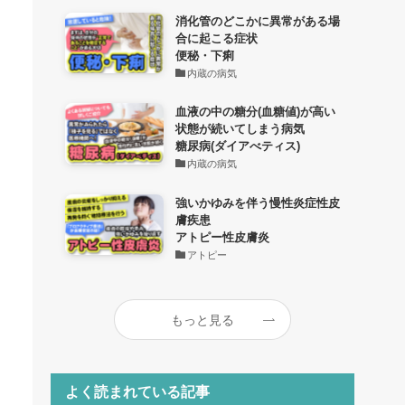
消化管のどこかに異常がある場
合に起こる症状
便秘・下痢
内蔵の病気
血液の中の糖分(血糖値)が高い
状態が続いてしまう病気
糖尿病(ダイアべティス)
内蔵の病気
強いかゆみを伴う慢性炎症性皮
膚疾患
アトピー性皮膚炎
アトピー
もっと見る
よく読まれている記事