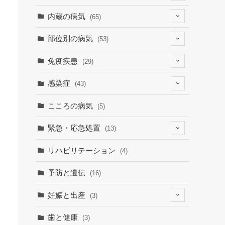
(4)
内蔵の病気
(65)
(2)
(6)
部位別の病気
(53)
(9)
(19)
(7)
免疫疾患
(29)
(1)
(10)
(9)
(23)
感染症
(43)
(7)
(19)
(12)
(8)
(9)
こころの病気
(5)
(1)
(15)
(30)
緊急・応急処置
(13)
(9)
(3)
(1)
(6)
リハビリテーション
(4)
(3)
(7)
予防と遺伝
(16)
妊娠と出産
(3)
(3)
歯と健康
(3)