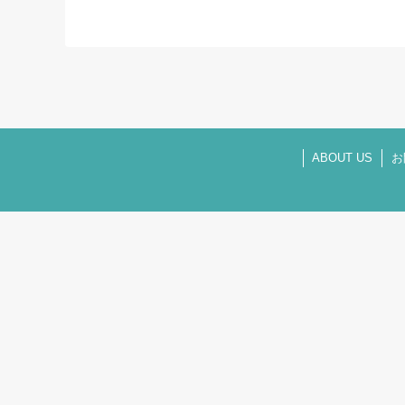
ABOUT US
お