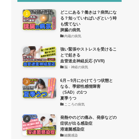
どこにある？働きは？病気にな
る？知っていればいざという時
も慌てない
脾臓の病気
内蔵の病気
強い緊張やストレスを受けるこ
とで起きる
血管迷走神経反応 (VVR)
脳・神経の病気
6月～9月にかけてうつ状態と
なる、季節性感情障害
（SAD）の1つ
夏季うつ
こころの病気
発熱やのどの痛み、発疹などの
症状が出る感染症
溶連菌感染症
細菌感染