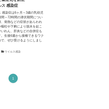
ルス 感染症
 感染症は6ヶ月～3歳の乳幼児
時間～72時間の潜伏期間につい
痢、発熱などの症状があらわれ
い嘔吐や下痢により脱水を起こ
けいれん、肝炎などの合併症も
す。生後6週から接種できるワク
ので、ぜひ受けるようにしまし
ウイルス感染
1