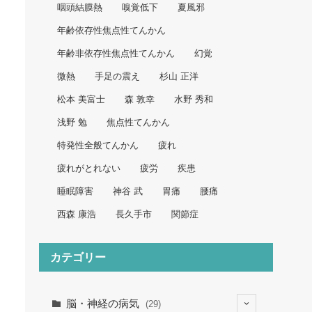
咽頭結膜熱
嗅覚低下
夏風邪
年齢依存性焦点性てんかん
年齢非依存性焦点性てんかん
幻覚
微熱
手足の震え
杉山 正洋
松本 美富士
森 敦幸
水野 秀和
浅野 勉
焦点性てんかん
特発性全般てんかん
疲れ
疲れがとれない
疲労
疾患
睡眠障害
神谷 武
胃痛
腰痛
西森 康浩
長久手市
関節症
カテゴリー
脳・神経の病気
(29)