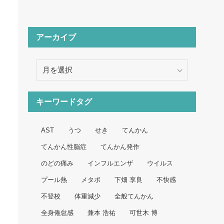
アーカイブ
ア
ー
カ
イ
キーワードタグ
ブ
AST
うつ
せき
てんかん
てんかん性脳症
てんかん発作
のどの痛み
インフルエンザ
ウイルス
プール熱
メタボ
下畑 享良
不快感
不登校
体重減少
全般てんかん
全身倦怠感
兼本 浩祐
可世木 博