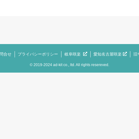
問合せ
プライバシーポリシー
岐阜咲楽
愛知名古屋咲楽
旧
©
2019-2024 ad-kit co., ltd. All rights resereved.