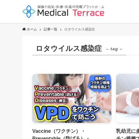
ホーム
記事一覧
ロタウイルス感染症
ロタウイルス感染症
– tag –
Vaccine（ワクチン）・
乳幼児に
Preventable（防げる）・
チン接種