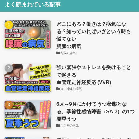
よく読まれている記事
どこにある？働きは？病気にな
る？知っていればいざという時も
慌てない
脾臓の病気
内蔵の病気
強い緊張やストレスを受けること
で起きる
血管迷走神経反応 (VVR)
脳・神経の病気
6月～9月にかけてうつ状態とな
る、季節性感情障害（SAD）の1つ
夏季うつ
こころの病気