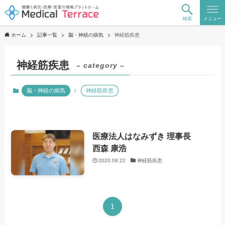
検索
メニュー
ホーム
記事一覧
脳・神経の病気
神経筋疾患
神経筋疾患
– category –
脳・神経の病気
神経筋疾患
医療法人はなみずき 理事長
西森 康浩
2020.08.22
神経筋疾患
1