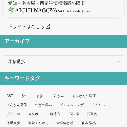
愛知・名古屋・西尾張情報満載の咲楽
旧サイトはこちら
アーカイブ
ア
ー
カ
キーワードタグ
イ
ブ
AST
うつ
せき
てんかん
てんかん性脳症
てんかん発作
のどの痛み
インフルエンザ
ウイルス
プール熱
メタボ
下畑 享良
不快感
不登校
体重減少
全般てんかん
全身倦怠感
兼本 浩祐