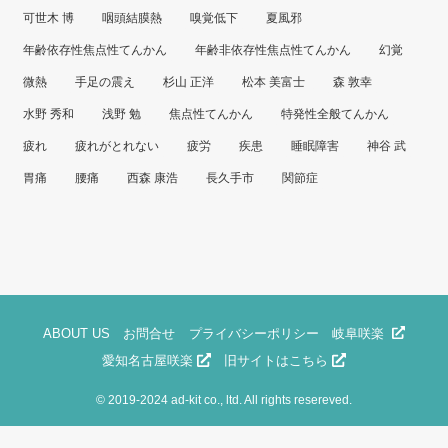
可世木 博
咽頭結膜熱
嗅覚低下
夏風邪
年齢依存性焦点性てんかん
年齢非依存性焦点性てんかん
幻覚
微熱
手足の震え
杉山 正洋
松本 美富士
森 敦幸
水野 秀和
浅野 勉
焦点性てんかん
特発性全般てんかん
疲れ
疲れがとれない
疲労
疾患
睡眠障害
神谷 武
胃痛
腰痛
西森 康浩
長久手市
関節症
ABOUT US
お問合せ
プライバシーポリシー
岐阜咲楽
愛知名古屋咲楽
旧サイトはこちら
©
2019-2024 ad-kit co., ltd. All rights resereved.