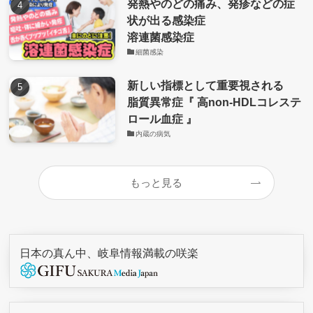
発熱やのどの痛み、発疹などの症
状が出る感染症
溶連菌感染症
細菌感染
新しい指標として重要視される
脂質異常症『 高non-HDLコレステ
ロール血症 』
内蔵の病気
もっと見る
日本の真ん中、岐阜情報満載の咲楽