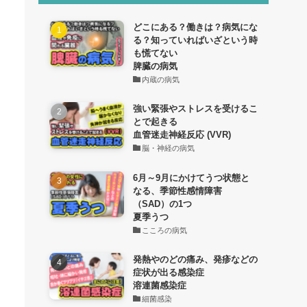
どこにある？働きは？病気にな
る？知っていればいざという時
も慌てない
脾臓の病気
内蔵の病気
強い緊張やストレスを受けるこ
とで起きる
血管迷走神経反応 (VVR)
脳・神経の病気
6月～9月にかけてうつ状態と
なる、季節性感情障害
（SAD）の1つ
夏季うつ
こころの病気
発熱やのどの痛み、発疹などの
症状が出る感染症
溶連菌感染症
細菌感染