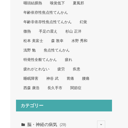
咽頭結膜熱
嗅覚低下
夏風邪
年齢依存性焦点性てんかん
年齢非依存性焦点性てんかん
幻覚
微熱
手足の震え
杉山 正洋
松本 美富士
森 敦幸
水野 秀和
浅野 勉
焦点性てんかん
特発性全般てんかん
疲れ
疲れがとれない
疲労
疾患
睡眠障害
神谷 武
胃痛
腰痛
西森 康浩
長久手市
関節症
カテゴリー
脳・神経の病気
(29)