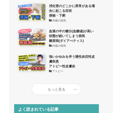
消化管のどこかに異常がある場
合に起こる症状
便秘・下痢
内蔵の病気
血液の中の糖分(血糖値)が高い
状態が続いてしまう病気
糖尿病(ダイアべティス)
内蔵の病気
強いかゆみを伴う慢性炎症性皮
膚疾患
アトピー性皮膚炎
アトピー
もっと見る
よく読まれている記事