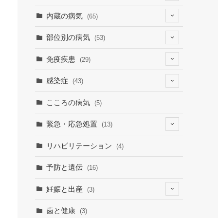
(4)
内蔵の病気
(65)
(2)
(6)
部位別の病気
(53)
(9)
(19)
(7)
免疫疾患
(29)
(1)
(10)
(9)
(23)
感染症
(43)
(7)
(19)
(12)
(8)
(9)
こころの病気
(5)
(1)
(15)
(30)
緊急・応急処置
(13)
(9)
(3)
(1)
(6)
リハビリテーション
(4)
(3)
(7)
予防と遺伝
(16)
妊娠と出産
(3)
(3)
歯と健康
(3)