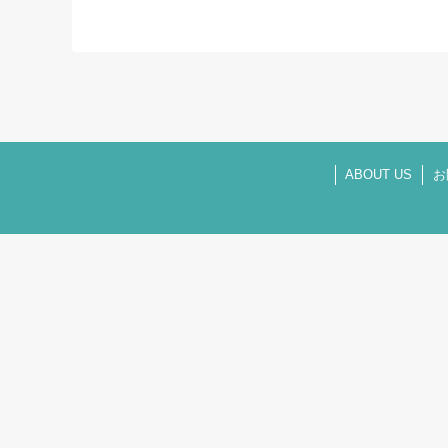
ABOUT US
お