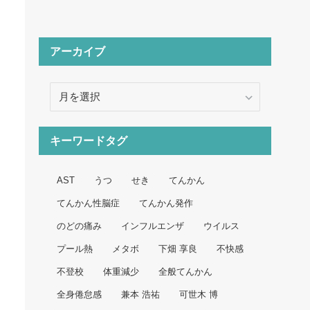
アーカイブ
ア
ー
カ
イ
キーワードタグ
ブ
AST
うつ
せき
てんかん
てんかん性脳症
てんかん発作
のどの痛み
インフルエンザ
ウイルス
プール熱
メタボ
下畑 享良
不快感
不登校
体重減少
全般てんかん
全身倦怠感
兼本 浩祐
可世木 博