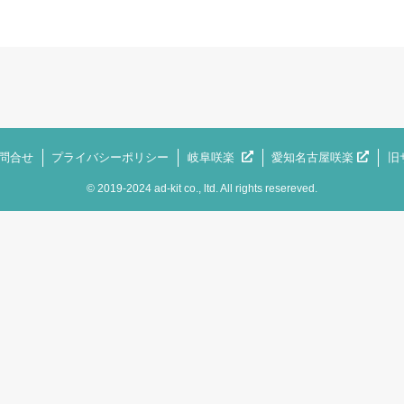
問合せ
プライバシーポリシー
岐阜咲楽
愛知名古屋咲楽
旧
©
2019-2024 ad-kit co., ltd. All rights resereved.