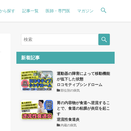
から探す
記事一覧
医師・専門医
マガジン
新着記事
運動器の障害によって移動機能
が低下した状態
ロコモティブシンドローム
部位別の病気
胃の内容物が食道へ逆流するこ
とで、食道の粘膜が炎症を起こ
す
逆流性食道炎
内蔵の病気