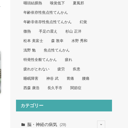
咽頭結膜熱
嗅覚低下
夏風邪
人
年齢依存性焦点性てんかん
年齢非依存性焦点性てんかん
幻覚
微熱
手足の震え
杉山 正洋
松本 美富士
森 敦幸
水野 秀和
浅野 勉
焦点性てんかん
特発性全般てんかん
疲れ
疲れがとれない
疲労
疾患
睡眠障害
神谷 武
胃痛
腰痛
西森 康浩
長久手市
関節症
カテゴリー
脳・神経の病気
(29)