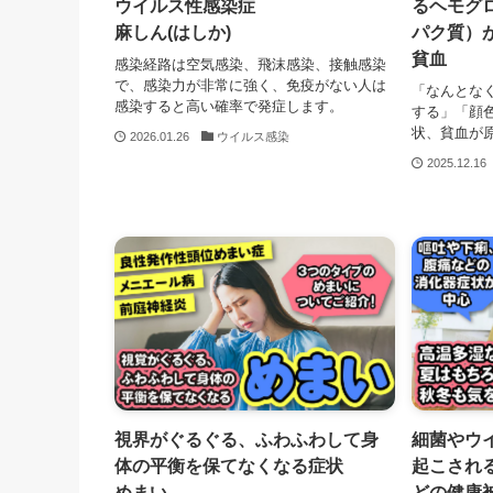
ウイルス性感染症
るヘモグ
麻しん(はしか)
パク質）
貧血
感染経路は空気感染、飛沫感染、接触感染
で、感染力が非常に強く、免疫がない人は
「なんとな
感染すると高い確率で発症します。
する」「顔
状、貧血が
2026.01.26
ウイルス感染
2025.12.16
視界がぐるぐる、ふわふわして身
細菌やウ
体の平衡を保てなくなる症状
起こされ
めまい
どの健康