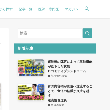
から探す
記事一覧
医師・専門医
マガジン
新着記事
運動器の障害によって移動機能
が低下した状態
ロコモティブシンドローム
部位別の病気
胃の内容物が食道へ逆流するこ
とで、食道の粘膜が炎症を起こ
す
逆流性食道炎
内蔵の病気