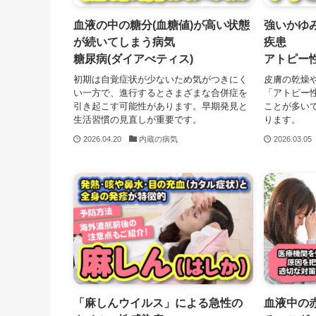
血液の中の糖分(血糖値)が高い状態
強いかゆ
が続いてしまう病気
疾患
糖尿病(ダイアべティス)
アトピー
初期は自覚症状が少ないため気がつきにく
皮膚の乾燥
い一方で、進行するとさまざまな合併症を
「アトピー
引き起こす可能性があります。早期発見と
ことが多い
生活習慣の見直しが重要です。
ります。
2026.04.20
内蔵の病気
2026.03.05
「麻しんウイルス」による急性の
血液中の