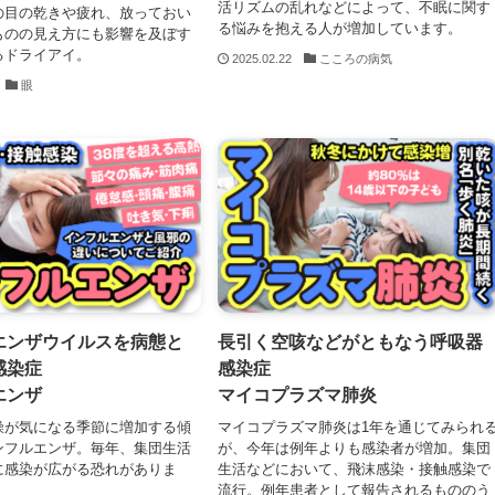
活リズムの乱れなどによって、不眠に関す
の目の乾きや疲れ、放っておい
る悩みを抱える人が増加しています。
ものの見え方にも影響を及ぼす
るドライアイ。
2025.02.22
こころの病気
眼
エンザウイルスを病態と
長引く空咳などがともなう呼吸器
感染症
感染症
エンザ
マイコプラズマ肺炎
燥が気になる季節に増加する傾
マイコプラズマ肺炎は1年を通じてみられ
ンフルエンザ。毎年、集団生活
が、今年は例年よりも感染者が増加。集団
に感染が広がる恐れがありま
生活などにおいて、飛沫感染・接触感染で
流行。例年患者として報告されるもののう