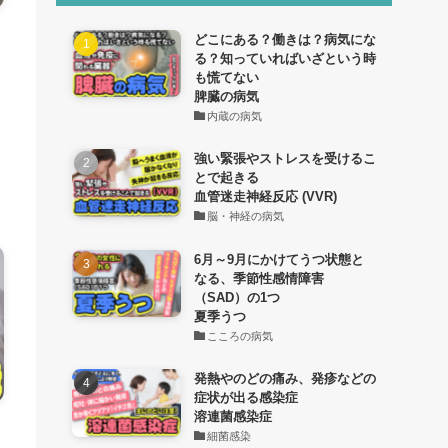
どこにある？働きは？病気にな
る？知っていればいざという時
も慌てない
脾臓の病気
内蔵の病気
強い緊張やストレスを受けるこ
とで起きる
血管迷走神経反応 (VVR)
脳・神経の病気
6月～9月にかけてうつ状態と
なる、季節性感情障害
（SAD）の1つ
夏季うつ
こころの病気
発熱やのどの痛み、発疹などの
症状が出る感染症
溶連菌感染症
細菌感染