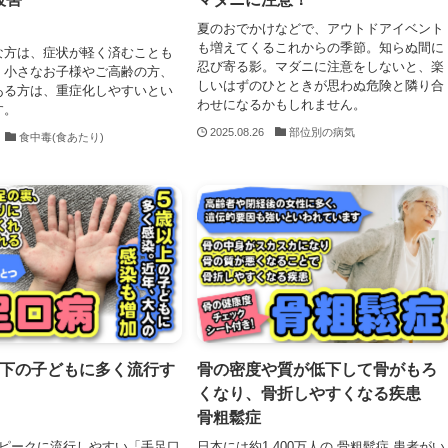
夏のおでかけなどで、アウトドアイベント
も増えてくるこれからの季節。知らぬ間に
な方は、症状が軽く済むことも
忍び寄る影。マダニに注意をしないと、楽
、小さなお子様やご高齢の方、
しいはずのひとときが思わぬ危険と隣り合
ある方は、重症化しやすいとい
わせになるかもしれません。
す。
2025.08.26
部位別の病気
食中毒(食あたり)
以下の子どもに多く流行す
骨の密度や質が低下して骨がもろ
くなり、骨折しやすくなる疾患
骨粗鬆症
をピークに流行しやすい「手足口
日本には約1,400万人の 骨粗鬆症 患者がい