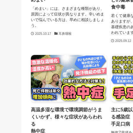
食中毒
「めまい」には、さまざまな種類があり、
原因によって症状が異なります。辛いめま
若くて健康
いで悩んでいる方は、早めに相談しましょ
ありますが
う。
基礎疾患の
われていま
2025.10.17
耳鼻咽喉
2025.09.12
高温多湿な環境で環境調節がうま
主に5歳
くいかず、様々な症状があらわれ
る感染症
る
手足口病
熱中症
毎年7月頃