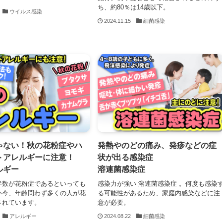
ち、約80％は14歳以下。
ウイルス感染
2024.11.15
細菌感染
ゃない！秋の花粉症やハ
発熱やのどの痛み、発疹などの症
トアレルギーに注意！
状が出る感染症
ルギー
溶連菌感染症
半数が花粉症であるといっても
感染力が強い 溶連菌感染症 。何度も感染
い今、年齢問わず多くの人が花
る可能性があるため、家庭内感染などに注
されています。
意が必要。
アレルギー
2024.08.22
細菌感染