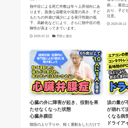
病」。最近
熱中症による死亡件数は年々上昇傾向にあ
おり、子ど
ります。急激な温暖化や湿度の高さ、子ど
注意。
もたちの外遊び減少による発汗性能の低
下、高齢化などにより、さらに熱中症の危
2025.06.12
険性が高まってきています。
2025.07.22
予防と遺伝
心臓の弁に障害が起き、役割を果
涙の量が
たせなくなった状態
が崩れて
心臓弁膜症
くなる病
ドライア
階段の上り下りや、軽く運動をしただけで