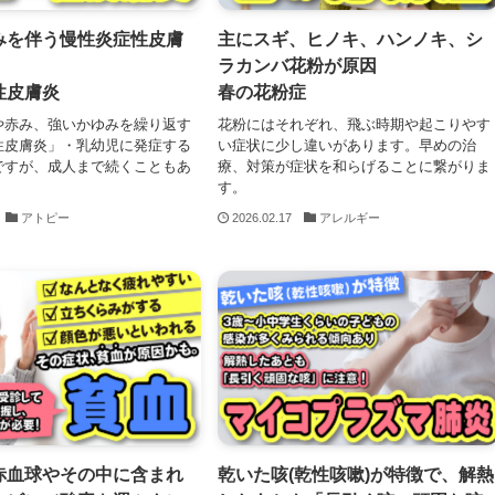
みを伴う慢性炎症性皮膚
主にスギ、ヒノキ、ハンノキ、シ
ラカンバ花粉が原因
性皮膚炎
春の花粉症
や赤み、強いかゆみを繰り返す
花粉にはそれぞれ、飛ぶ時期や起こりやす
性皮膚炎」・乳幼児に発症する
い症状に少し違いがあります。早めの治
ですが、成人まで続くこともあ
療、対策が症状を和らげることに繋がりま
す。
アトピー
2026.02.17
アレルギー
赤血球やその中に含まれ
乾いた咳(乾性咳嗽)が特徴で、解熱