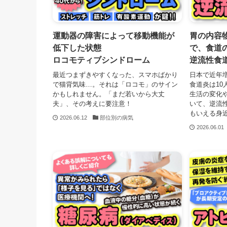
運動器の障害によって移動機能が
胃の内容
低下した状態
で、食道
ロコモティブシンドローム
逆流性食
最近つまずきやすくなった、スマホばかり
日本で近年
で猫背気味…。それは「ロコモ」のサイン
食道炎は10
かもしれません。「まだ若いから大丈
生活の変化
夫」、その考えに要注意！
いて、逆流
もいえる身
2026.06.12
部位別の病気
2026.06.01