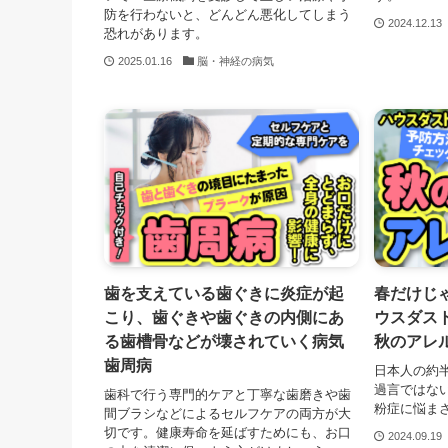
防を行わないと、どんどん悪化してしまう
2024.12.13
恐れがあります。
2025.01.16
脳・神経の病気
歯を支えている歯ぐきに炎症が起
春だけじ
こり、歯ぐきや歯ぐきの内側にあ
ウスダス
る歯槽骨などが壊されていく病気
秋のアレ
歯周病
日本人の約
過言ではな
歯科で行う専門的ケアと丁寧な歯磨きや歯
粉症に悩ま
間ブラシなどによるセルフケアの両方が大
切です。健康寿命を延ばすためにも、お口
2024.09.19