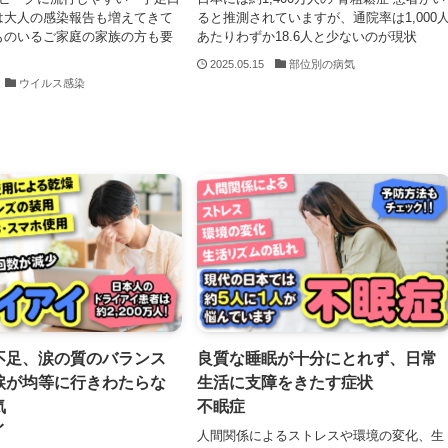
は大人の感染報告も増えてきて
ると推測されていますが、通院率は1,000
ものいるご家庭の家族の方も要
あたりわずか18.6人と少ないのが現状
2025.05.15
部位別の病気
ウイルス感染
不足、涙の質のバランス
良質な睡眠が十分にとれず、日常
涙が均等に行きわたらな
生活に支障をきたす症状
気
不眠症
イ
人間関係によるストレスや環境の変化、生