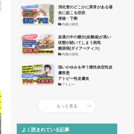
消化管のどこかに異常がある場
合に起こる症状
便秘・下痢
内蔵の病気
血液の中の糖分(血糖値)が高い
状態が続いてしまう病気
糖尿病(ダイアべティス)
内蔵の病気
強いかゆみを伴う慢性炎症性皮
膚疾患
アトピー性皮膚炎
アトピー
もっと見る
よく読まれている記事