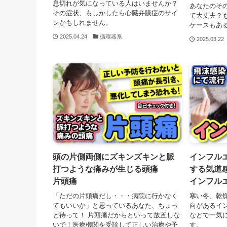
息切れが気になっている人はいませんか？
あなたのそ
その症状、もしかしたら心臓弁膜症のサイ
て大丈夫？
ンかもしれません。
ケースもあ
2025.04.24
循環器系
2025.03.22
頭の片側両側にズキンズキンと脈
インフル
打つような痛みが生じる頭痛
する気道
片頭痛
インフル
「ただの片頭痛だし・・・病院に行かなく
寒い冬、乾
てもいいか」と思っているあなた、ちょっ
向があるイ
と待って！ 片頭痛だからといって放置しな
などで一気
いで！医療機関を受診して正しい治療や予
す。