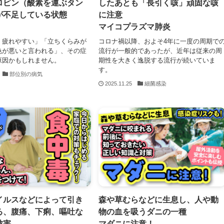
ロビン（酸素を運ぶタン
したあとも「長引く咳」頑固な咳
が不足している状態
に注意
マイコプラズマ肺炎
く疲れやすい」「立ちくらみが
コロナ禍以降、およそ4年に一度の周期で
色が悪いと言われる」、その症
流行が一般的であったが、近年は従来の周
原因かもしれません。
期性を大きく逸脱する流行が続いていま
す。
部位別の病気
2025.11.25
細菌感染
イルスなどによって引き
森や草むらなどに生息し、人や動
る、腹痛、下痢、嘔吐な
物の血を吸うダニの一種
被害
マダニに注意！