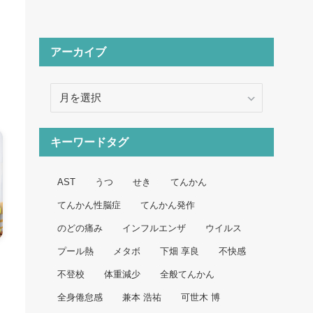
アーカイブ
ア
ー
カ
イ
キーワードタグ
ブ
AST
うつ
せき
てんかん
てんかん性脳症
てんかん発作
のどの痛み
インフルエンザ
ウイルス
プール熱
メタボ
下畑 享良
不快感
不登校
体重減少
全般てんかん
全身倦怠感
兼本 浩祐
可世木 博