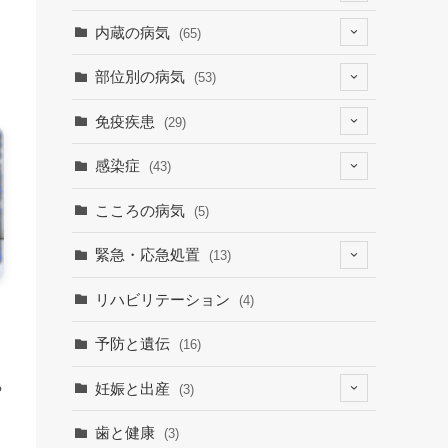
(4)
内蔵の病気
(65)
(2)
(6)
部位別の病気
(53)
(9)
(19)
(7)
免疫疾患
(29)
(1)
(10)
(9)
(23)
感染症
(43)
(7)
(19)
(12)
(8)
(9)
こころの病気
(5)
(1)
(15)
(30)
緊急・応急処置
(13)
(9)
(3)
(1)
(6)
リハビリテーション
(4)
(3)
(7)
予防と遺伝
(16)
る
妊娠と出産
(3)
(3)
歯と健康
(3)