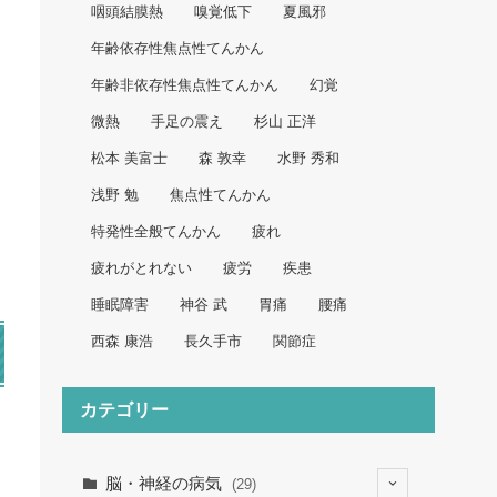
咽頭結膜熱
嗅覚低下
夏風邪
年齢依存性焦点性てんかん
年齢非依存性焦点性てんかん
幻覚
微熱
手足の震え
杉山 正洋
松本 美富士
森 敦幸
水野 秀和
浅野 勉
焦点性てんかん
特発性全般てんかん
疲れ
疲れがとれない
疲労
疾患
睡眠障害
神谷 武
胃痛
腰痛
西森 康浩
長久手市
関節症
カテゴリー
脳・神経の病気
(29)