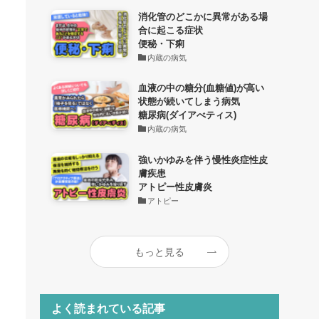
消化管のどこかに異常がある場
合に起こる症状
便秘・下痢
内蔵の病気
血液の中の糖分(血糖値)が高い
状態が続いてしまう病気
糖尿病(ダイアべティス)
内蔵の病気
強いかゆみを伴う慢性炎症性皮
膚疾患
アトピー性皮膚炎
アトピー
もっと見る
よく読まれている記事