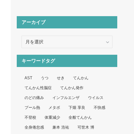
アーカイブ
ア
ー
カ
イ
キーワードタグ
ブ
AST
うつ
せき
てんかん
てんかん性脳症
てんかん発作
のどの痛み
インフルエンザ
ウイルス
プール熱
メタボ
下畑 享良
不快感
不登校
体重減少
全般てんかん
全身倦怠感
兼本 浩祐
可世木 博