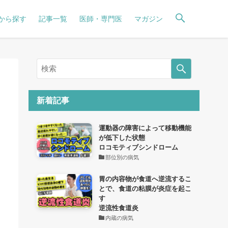
から探す
記事一覧
医師・専門医
マガジン
新着記事
運動器の障害によって移動機能
が低下した状態
ロコモティブシンドローム
部位別の病気
胃の内容物が食道へ逆流するこ
とで、食道の粘膜が炎症を起こ
す
逆流性食道炎
内蔵の病気