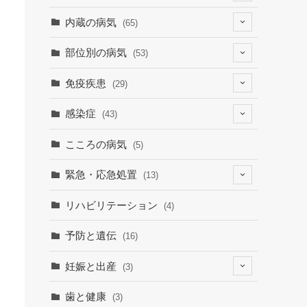
(4)
内蔵の病気
(65)
(2)
(6)
部位別の病気
(53)
(9)
(19)
(7)
免疫疾患
(29)
(1)
(10)
(9)
(23)
感染症
(43)
(7)
(19)
(12)
(8)
(9)
こころの病気
(5)
(1)
(15)
(30)
緊急・応急処置
(13)
(9)
(3)
(1)
(6)
リハビリテーション
(4)
(3)
(7)
予防と遺伝
(16)
妊娠と出産
(3)
(3)
歯と健康
(3)