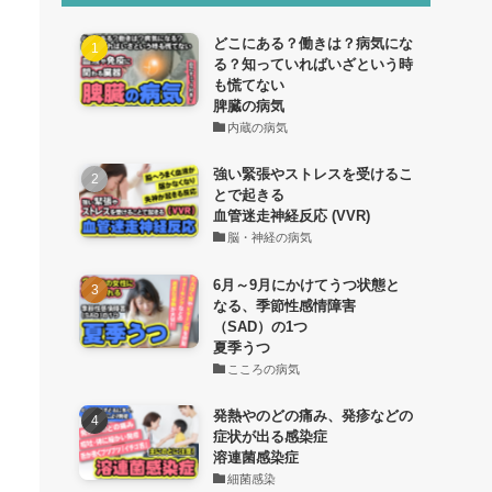
どこにある？働きは？病気にな
る？知っていればいざという時
も慌てない
脾臓の病気
内蔵の病気
強い緊張やストレスを受けるこ
とで起きる
血管迷走神経反応 (VVR)
脳・神経の病気
6月～9月にかけてうつ状態と
なる、季節性感情障害
（SAD）の1つ
夏季うつ
こころの病気
発熱やのどの痛み、発疹などの
症状が出る感染症
溶連菌感染症
細菌感染