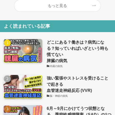
もっと見る
よく読まれている記事
どこにある？働きは？病気にな
る？知っていればいざという時も
慌てない
脾臓の病気
内蔵の病気
強い緊張やストレスを受けること
で起きる
血管迷走神経反応 (VVR)
脳・神経の病気
6月～9月にかけてうつ状態とな
る、季節性感情障害（SAD）の1つ