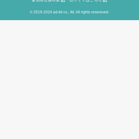
©
2019-2024 ad-kit co., ltd. All rights resereved.