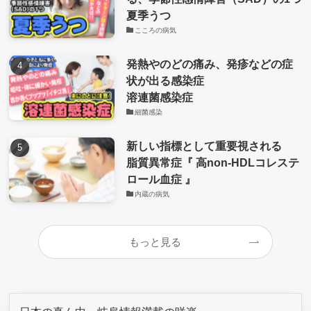
夏季うつ
こころの病気
発熱やのどの痛み、発疹などの症
状が出る感染症
溶連菌感染症
細菌感染
新しい指標として重要視される
脂質異常症『 高non-HDLコレステ
ロール血症 』
内蔵の病気
もっと見る