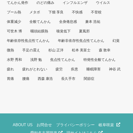
てんかん発作
のどの痛み
インフルエンザ
ウイルス
プール熱
メタボ
下畑 享良
不快感
不登校
体重減少
全般てんかん
全身倦怠感
兼本 浩祐
可世木 博
咽頭結膜熱
嗅覚低下
夏風邪
年齢依存性焦点性てんかん
年齢非依存性焦点性てんかん
幻覚
微熱
手足の震え
杉山 正洋
松本 美富士
森 敦幸
水野 秀和
浅野 勉
焦点性てんかん
特発性全般てんかん
疲れ
疲れがとれない
疲労
疾患
睡眠障害
神谷 武
胃痛
腰痛
西森 康浩
長久手市
関節症
ABOUT US
お問合せ
プライバシーポリシー
岐阜咲楽
愛知名古屋咲楽
旧サイトはこちら