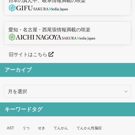
日本の真ん中、岐阜情報満載の咲楽
愛知・名古屋・西尾張情報満載の咲楽
旧サイトはこちら
アーカイブ
ア
ー
カ
キーワードタグ
イ
ブ
AST
うつ
せき
てんかん
てんかん性脳症