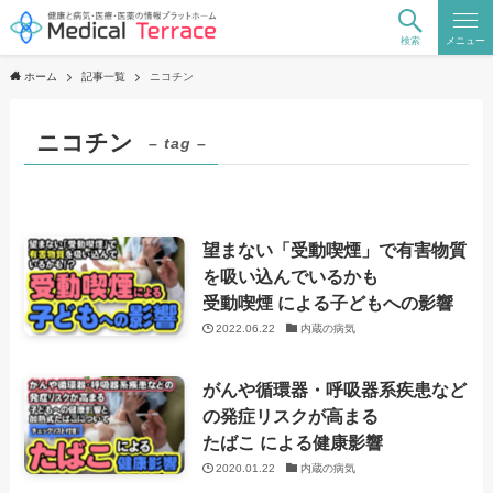
検索
メニュー
ホーム
記事一覧
ニコチン
ニコチン
– tag –
望まない「受動喫煙」で有害物質
を吸い込んでいるかも
受動喫煙 による子どもへの影響
2022.06.22
内蔵の病気
がんや循環器・呼吸器系疾患など
の発症リスクが高まる
たばこ による健康影響
2020.01.22
内蔵の病気