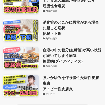
で、食道の粘膜が炎症を起こす
逆流性食道炎
内蔵の病気
消化管のどこかに異常がある場合
に起こる症状
便秘・下痢
内蔵の病気
血液の中の糖分(血糖値)が高い状態
が続いてしまう病気
糖尿病(ダイアべティス)
内蔵の病気
強いかゆみを伴う慢性炎症性皮膚
疾患
アトピー性皮膚炎
アトピー