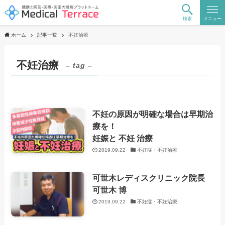
検索
メニュー
ホーム
記事一覧
不妊治療
不妊治療
– tag –
不妊の原因が明確な場合は早期治
療を！
妊娠と 不妊 治療
2019.09.22
不妊症・不妊治療
可世木レディスクリニック院長
可世木 博
2019.09.22
不妊症・不妊治療