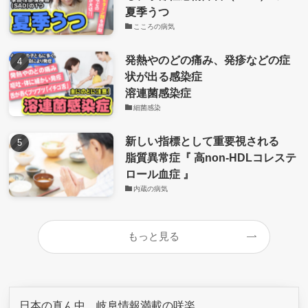
夏季うつ
こころの病気
発熱やのどの痛み、発疹などの症
状が出る感染症
溶連菌感染症
細菌感染
新しい指標として重要視される
脂質異常症『 高non-HDLコレステ
ロール血症 』
内蔵の病気
もっと見る
日本の真ん中、岐阜情報満載の咲楽