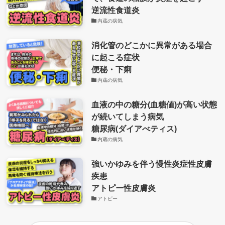
逆流性食道炎
内蔵の病気
消化管のどこかに異常がある場合
に起こる症状
便秘・下痢
内蔵の病気
血液の中の糖分(血糖値)が高い状態
が続いてしまう病気
糖尿病(ダイアべティス)
内蔵の病気
強いかゆみを伴う慢性炎症性皮膚
疾患
アトピー性皮膚炎
アトピー