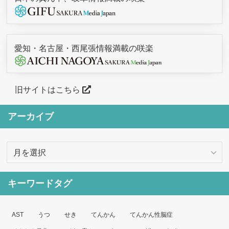
愛知・名古屋・西尾張情報満載の咲楽
旧サイトはこちら
アーカイブ
ア
ー
カ
キーワードタグ
イ
ブ
AST
うつ
せき
てんかん
てんかん性脳症