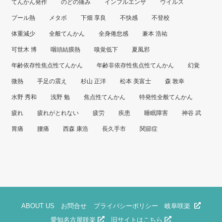
てんかん発作
のどの痛み
インフルエンザ
ウイルス
プール熱
メタボ
下畑 享良
不快感
不登校
体重減少
全般てんかん
全身倦怠感
兼本 浩祐
可世木 博
咽頭結膜熱
嗅覚低下
夏風邪
年齢依存性焦点性てんかん
年齢非依存性焦点性てんかん
幻覚
微熱
手足の震え
杉山 正洋
松本 美富士
森 敦幸
水野 秀和
浅野 勉
焦点性てんかん
特発性全般てんかん
疲れ
疲れがとれない
疲労
疾患
睡眠障害
神谷 武
胃痛
腰痛
西森 康浩
長久手市
関節症
ABOUT US
お問合せ
プライバシーポリシー
岐阜咲楽
愛知名古屋咲楽
旧サイトはこちら