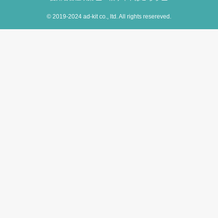
©
2019-2024 ad-kit co., ltd. All rights resereved.