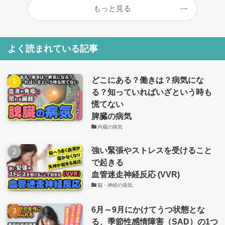
もっと見る
よく読まれている記事
どこにある？働きは？病気にな
る？知っていればいざという時も
慌てない
脾臓の病気
内蔵の病気
強い緊張やストレスを受けること
で起きる
血管迷走神経反応 (VVR)
脳・神経の病気
6月～9月にかけてうつ状態とな
る、季節性感情障害（SAD）の1つ