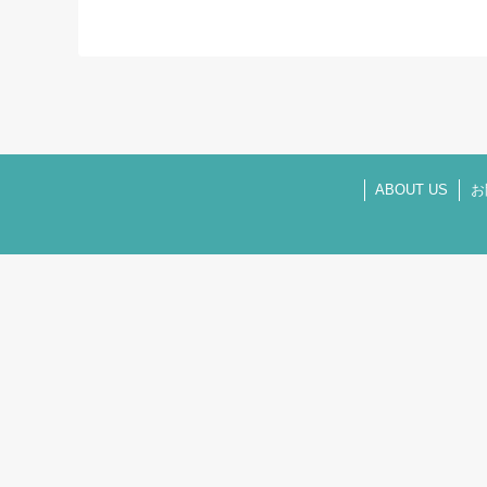
ABOUT US
お