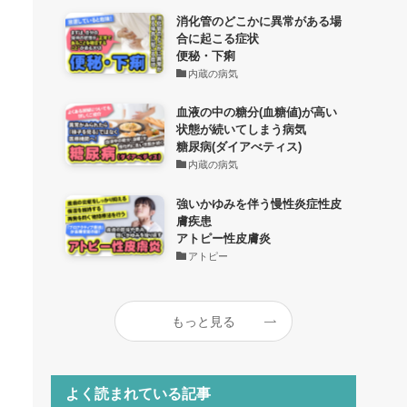
消化管のどこかに異常がある場
合に起こる症状
便秘・下痢
内蔵の病気
血液の中の糖分(血糖値)が高い
状態が続いてしまう病気
糖尿病(ダイアべティス)
内蔵の病気
強いかゆみを伴う慢性炎症性皮
膚疾患
アトピー性皮膚炎
アトピー
もっと見る
よく読まれている記事