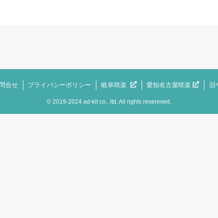
問合せ
プライバシーポリシー
岐阜咲楽
愛知名古屋咲楽
旧
©
2019-2024 ad-kit co., ltd. All rights resereved.