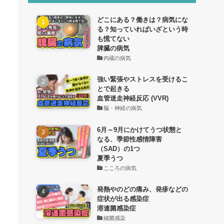
どこにある？働きは？病気にな
る？知っていればいざという時
も慌てない
脾臓の病気
内蔵の病気
強い緊張やストレスを受けるこ
とで起きる
血管迷走神経反応 (VVR)
脳・神経の病気
6月～9月にかけてうつ状態と
なる、季節性感情障害
（SAD）の1つ
夏季うつ
こころの病気
発熱やのどの痛み、発疹などの
症状が出る感染症
溶連菌感染症
細菌感染