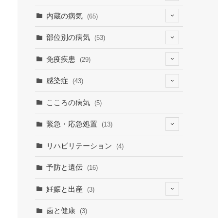
(4)
内蔵の病気
(65)
(2)
(6)
部位別の病気
(53)
(9)
(19)
(7)
免疫疾患
(29)
(1)
(10)
(9)
(23)
感染症
(43)
(7)
(19)
(12)
(8)
(9)
こころの病気
(5)
(1)
(15)
(30)
緊急・応急処置
(13)
(9)
(3)
(1)
(6)
リハビリテーション
(4)
(3)
(7)
予防と遺伝
(16)
妊娠と出産
(3)
(3)
歯と健康
(3)