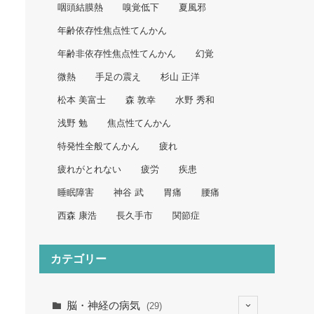
咽頭結膜熱
嗅覚低下
夏風邪
年齢依存性焦点性てんかん
年齢非依存性焦点性てんかん
幻覚
微熱
手足の震え
杉山 正洋
松本 美富士
森 敦幸
水野 秀和
浅野 勉
焦点性てんかん
特発性全般てんかん
疲れ
疲れがとれない
疲労
疾患
睡眠障害
神谷 武
胃痛
腰痛
西森 康浩
長久手市
関節症
カテゴリー
脳・神経の病気
(29)