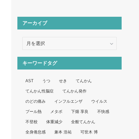
アーカイブ
ア
ー
カ
イ
キーワードタグ
ブ
AST
うつ
せき
てんかん
てんかん性脳症
てんかん発作
のどの痛み
インフルエンザ
ウイルス
プール熱
メタボ
下畑 享良
不快感
不登校
体重減少
全般てんかん
全身倦怠感
兼本 浩祐
可世木 博