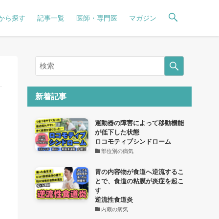
から探す
記事一覧
医師・専門医
マガジン
新着記事
運動器の障害によって移動機能
が低下した状態
ロコモティブシンドローム
部位別の病気
胃の内容物が食道へ逆流するこ
とで、食道の粘膜が炎症を起こ
す
逆流性食道炎
内蔵の病気