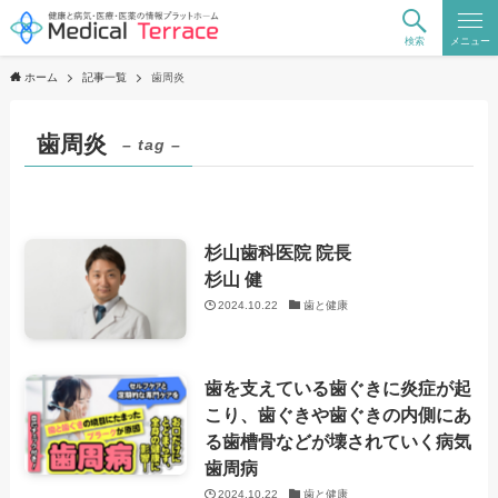
検索
メニュー
ホーム
記事一覧
歯周炎
歯周炎
– tag –
杉山歯科医院 院長
杉山 健
2024.10.22
歯と健康
歯を支えている歯ぐきに炎症が起
こり、歯ぐきや歯ぐきの内側にあ
る歯槽骨などが壊されていく病気
歯周病
2024.10.22
歯と健康