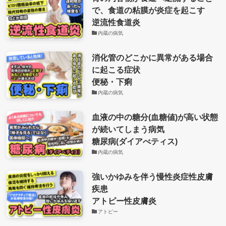
で、食道の粘膜が炎症を起こす
逆流性食道炎
内蔵の病気
消化管のどこかに異常がある場合
に起こる症状
便秘・下痢
内蔵の病気
血液の中の糖分(血糖値)が高い状態
が続いてしまう病気
糖尿病(ダイアべティス)
内蔵の病気
強いかゆみを伴う慢性炎症性皮膚
疾患
アトピー性皮膚炎
アトピー