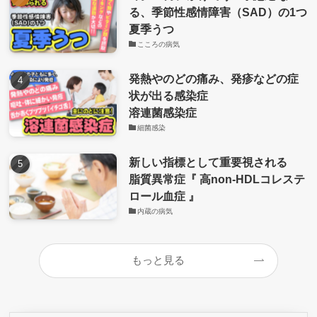
る、季節性感情障害（SAD）の1つ
夏季うつ
こころの病気
発熱やのどの痛み、発疹などの症
状が出る感染症
溶連菌感染症
細菌感染
新しい指標として重要視される
脂質異常症『 高non-HDLコレステ
ロール血症 』
内蔵の病気
もっと見る