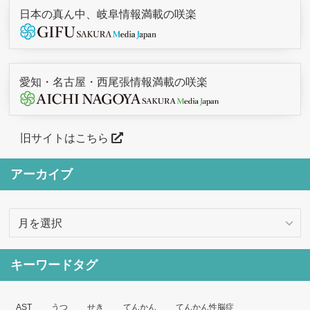
日本の真ん中、岐阜情報満載の咲楽
愛知・名古屋・西尾張情報満載の咲楽
旧サイトはこちら
アーカイブ
ア
ー
カ
キーワードタグ
イ
ブ
AST
うつ
せき
てんかん
てんかん性脳症