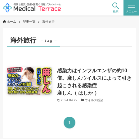
検索
メニュー
ホーム
記事一覧
海外旅行
海外旅行
– tag –
感染力はインフルエンザの約10
倍。麻しんウイルスによって引き
起こされる感染症
麻しん（ はしか ）
2024.04.22
ウイルス感染
1