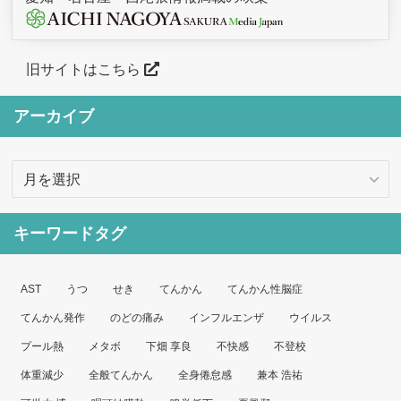
旧サイトはこちら
アーカイブ
ア
ー
カ
キーワードタグ
イ
ブ
AST
うつ
せき
てんかん
てんかん性脳症
てんかん発作
のどの痛み
インフルエンザ
ウイルス
プール熱
メタボ
下畑 享良
不快感
不登校
体重減少
全般てんかん
全身倦怠感
兼本 浩祐