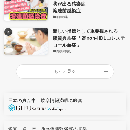
状が出る感染症
溶連菌感染症
細菌感染
新しい指標として重要視される
脂質異常症『 高non-HDLコレステ
ロール血症 』
内蔵の病気
もっと見る
日本の真ん中、岐阜情報満載の咲楽
愛知・名古屋・西尾張情報満載の咲楽