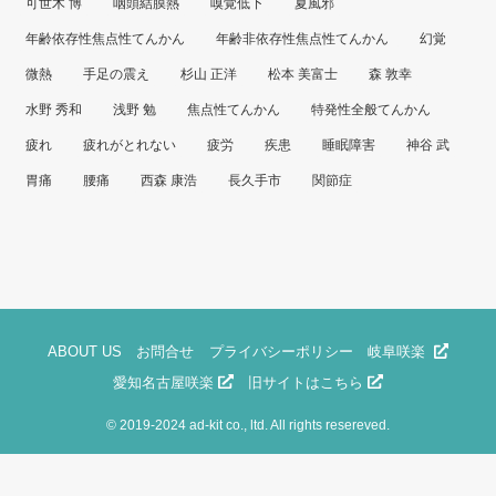
可世木 博
咽頭結膜熱
嗅覚低下
夏風邪
年齢依存性焦点性てんかん
年齢非依存性焦点性てんかん
幻覚
微熱
手足の震え
杉山 正洋
松本 美富士
森 敦幸
水野 秀和
浅野 勉
焦点性てんかん
特発性全般てんかん
疲れ
疲れがとれない
疲労
疾患
睡眠障害
神谷 武
胃痛
腰痛
西森 康浩
長久手市
関節症
ABOUT US
お問合せ
プライバシーポリシー
岐阜咲楽
愛知名古屋咲楽
旧サイトはこちら
©
2019-2024 ad-kit co., ltd. All rights resereved.