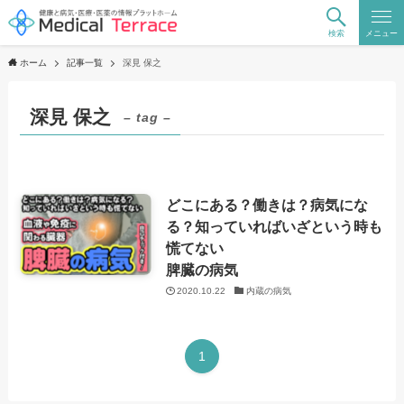
検索
メニュー
ホーム
記事一覧
深見 保之
深見 保之
– tag –
どこにある？働きは？病気にな
る？知っていればいざという時も
慌てない
脾臓の病気
2020.10.22
内蔵の病気
1