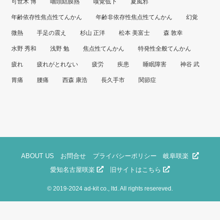
可世木 博
咽頭結膜熱
嗅覚低下
夏風邪
年齢依存性焦点性てんかん
年齢非依存性焦点性てんかん
幻覚
微熱
手足の震え
杉山 正洋
松本 美富士
森 敦幸
水野 秀和
浅野 勉
焦点性てんかん
特発性全般てんかん
疲れ
疲れがとれない
疲労
疾患
睡眠障害
神谷 武
胃痛
腰痛
西森 康浩
長久手市
関節症
ABOUT US
お問合せ
プライバシーポリシー
岐阜咲楽
愛知名古屋咲楽
旧サイトはこちら
©
2019-2024 ad-kit co., ltd. All rights resereved.