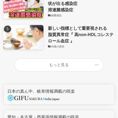
状が出る感染症
溶連菌感染症
細菌感染
新しい指標として重要視される
脂質異常症『 高non-HDLコレステ
ロール血症 』
内蔵の病気
もっと見る
日本の真ん中、岐阜情報満載の咲楽
愛知・名古屋・西尾張情報満載の咲楽