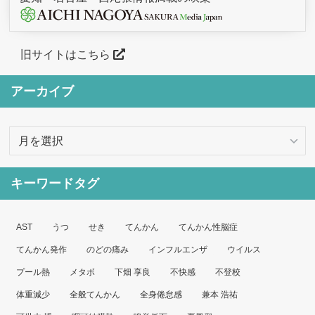
旧サイトはこちら
アーカイブ
ア
ー
カ
キーワードタグ
イ
ブ
AST
うつ
せき
てんかん
てんかん性脳症
てんかん発作
のどの痛み
インフルエンザ
ウイルス
プール熱
メタボ
下畑 享良
不快感
不登校
体重減少
全般てんかん
全身倦怠感
兼本 浩祐