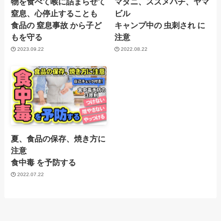
物を食べて喉に詰まらせて
マダニ、スズメバチ、ヤマ
窒息、心停止することも
ビル
食品の 窒息事故 から子ど
キャンプ中の 虫刺され に
もを守る
注意
2023.09.22
2022.08.22
夏、食品の保存、焼き方に
注意
食中毒 を予防する
2022.07.22