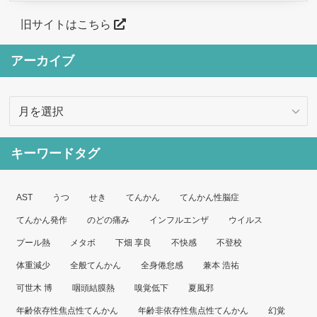
旧サイトはこちら
アーカイブ
ア
ー
カ
キーワードタグ
イ
ブ
AST
うつ
せき
てんかん
てんかん性脳症
てんかん発作
のどの痛み
インフルエンザ
ウイルス
プール熱
メタボ
下畑 享良
不快感
不登校
体重減少
全般てんかん
全身倦怠感
兼本 浩祐
可世木 博
咽頭結膜熱
嗅覚低下
夏風邪
年齢依存性焦点性てんかん
年齢非依存性焦点性てんかん
幻覚