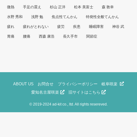
微熱
手足の震え
杉山 正洋
松本 美富士
森 敦幸
水野 秀和
浅野 勉
焦点性てんかん
特発性全般てんかん
疲れ
疲れがとれない
疲労
疾患
睡眠障害
神谷 武
胃痛
腰痛
西森 康浩
長久手市
関節症
ABOUT US
お問合せ
プライバシーポリシー
岐阜咲楽
愛知名古屋咲楽
旧サイトはこちら
©
2019-2024 ad-kit co., ltd. All rights resereved.