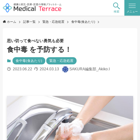
検索
メニュー
ホーム
記事一覧
緊急・応急処置
食中毒(食あたり)
思い切って食べない勇気も必要
食中毒 を予防する！
食中毒(食あたり)
緊急・応急処置
2023.06.22
2024.03.13
SAKURA編集部_Akiko.I