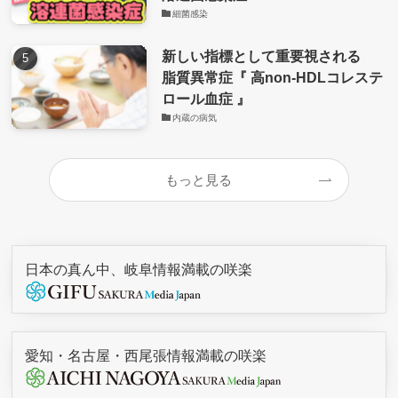
細菌感染
新しい指標として重要視される
脂質異常症『 高non-HDLコレステ
ロール血症 』
内蔵の病気
もっと見る
日本の真ん中、岐阜情報満載の咲楽
愛知・名古屋・西尾張情報満載の咲楽