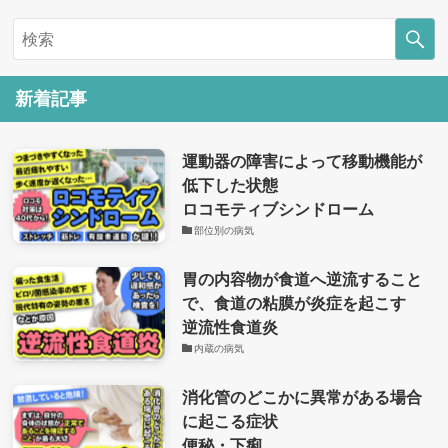
新着記事
運動器の障害によって移動機能が
低下した状態
ロコモティブシンドローム
部位別の病気
胃の内容物が食道へ逆流すること
で、食道の粘膜が炎症を起こす
逆流性食道炎
内蔵の病気
消化管のどこかに異常がある場合
に起こる症状
便秘・下痢