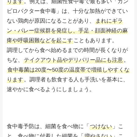
ります
。例えば、細菌性食中毒で最も多い「カン
ピロバクター食中毒」は、十分な加熱ができてい
ない鶏肉が原因になることがあり、
まれにギラ
ン・バレー症候群を発症し、手足・顔面神経の麻
痺や呼吸困難などを起こす
こともあります。
調理してから食べ始めるまでの時間が長くなりが
ちな、
テイクアウト品やデリバリー品にも注意
。
食中毒菌は20度〜50度の温度帯で増殖しやすくな
ります
。調理者も飲食する人も手洗いを基本に、
速やかに食べるようにしましょう。
食中毒予防は、細菌を食べ物に「
つけない
」こ
と、食べ物に付着した細菌を「
増やさない
」こ