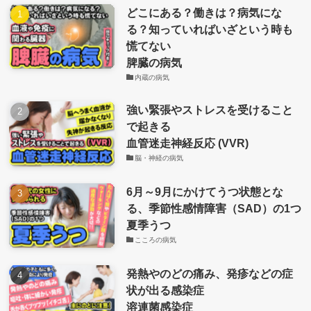
どこにある？働きは？病気にな
る？知っていればいざという時も
慌てない
脾臓の病気
内蔵の病気
強い緊張やストレスを受けること
で起きる
血管迷走神経反応 (VVR)
脳・神経の病気
6月～9月にかけてうつ状態とな
る、季節性感情障害（SAD）の1つ
夏季うつ
こころの病気
発熱やのどの痛み、発疹などの症
状が出る感染症
溶連菌感染症