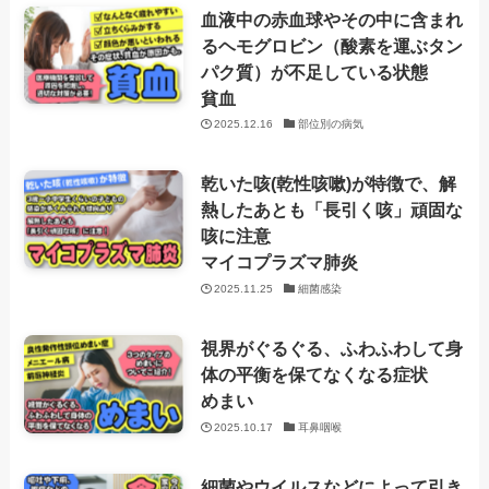
血液中の赤血球やその中に含まれ
るヘモグロビン（酸素を運ぶタン
パク質）が不足している状態
貧血
2025.12.16
部位別の病気
乾いた咳(乾性咳嗽)が特徴で、解
熱したあとも「長引く咳」頑固な
咳に注意
マイコプラズマ肺炎
2025.11.25
細菌感染
視界がぐるぐる、ふわふわして身
体の平衡を保てなくなる症状
めまい
2025.10.17
耳鼻咽喉
細菌やウイルスなどによって引き