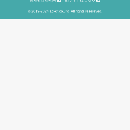
©
2019-2024 ad-kit co., ltd. All rights resereved.