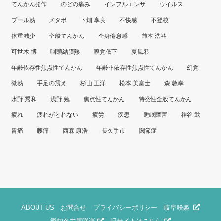
てんかん発作
のどの痛み
インフルエンザ
ウイルス
プール熱
メタボ
下畑 享良
不快感
不登校
体重減少
全般てんかん
全身倦怠感
兼本 浩祐
可世木 博
咽頭結膜熱
嗅覚低下
夏風邪
年齢依存性焦点性てんかん
年齢非依存性焦点性てんかん
幻覚
微熱
手足の震え
杉山 正洋
松本 美富士
森 敦幸
水野 秀和
浅野 勉
焦点性てんかん
特発性全般てんかん
疲れ
疲れがとれない
疲労
疾患
睡眠障害
神谷 武
胃痛
腰痛
西森 康浩
長久手市
関節症
ABOUT US
お問合せ
プライバシーポリシー
岐阜咲楽
愛知名古屋咲楽
旧サイトはこちら