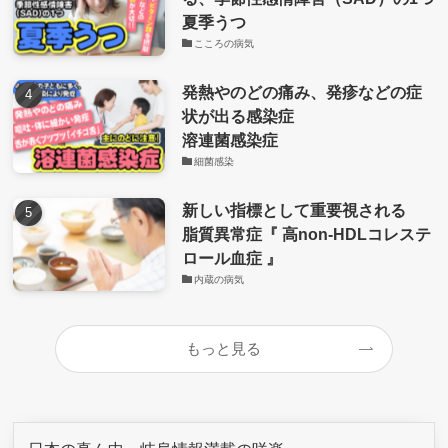
夏季うつ
こころの病気
発熱やのどの痛み、発疹などの症
状が出る感染症
溶連菌感染症
細菌感染
新しい指標として重要視される
脂質異常症『 高non-HDLコレステ
ロール血症 』
内蔵の病気
もっと見る