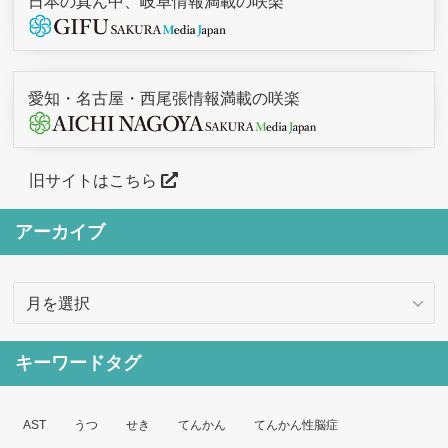
日本の真ん中、岐阜情報満載の咲楽
愛知・名古屋・西尾張情報満載の咲楽
旧サイトはこちら
アーカイブ
ア
ー
カ
キーワードタグ
イ
ブ
AST
うつ
せき
てんかん
てんかん性脳症