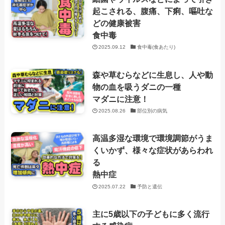
起こされる、腹痛、下痢、嘔吐な
どの健康被害
食中毒
2025.09.12
食中毒(食あたり)
森や草むらなどに生息し、人や動
物の血を吸うダニの一種
マダニに注意！
2025.08.26
部位別の病気
高温多湿な環境で環境調節がうま
くいかず、様々な症状があらわれ
る
熱中症
2025.07.22
予防と遺伝
主に5歳以下の子どもに多く流行