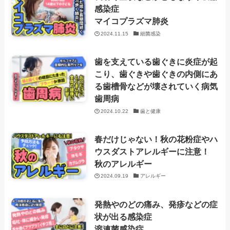
感染症
マイコプラズマ肺炎
2024.11.15
細菌感染
歯を支えている歯ぐきに炎症が起
こり、歯ぐきや歯ぐきの内側にあ
る歯槽骨などが壊されていく病気
歯周病
2024.10.22
歯と健康
春だけじゃない！秋の花粉症やハ
ウスダストアレルギーに注意！
秋のアレルギー
2024.09.19
アレルギー
発熱やのどの痛み、発疹などの症
状が出る感染症
溶連菌感染症