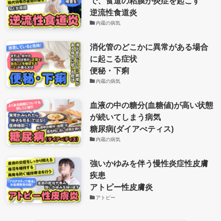
で、食道の粘膜が炎症を起こす
逆流性食道炎
内蔵の病気
消化管のどこかに異常がある場合
に起こる症状
便秘・下痢
内蔵の病気
血液の中の糖分(血糖値)が高い状態
が続いてしまう病気
糖尿病(ダイアべティス)
内蔵の病気
強いかゆみを伴う慢性炎症性皮膚
疾患
アトピー性皮膚炎
アトピー