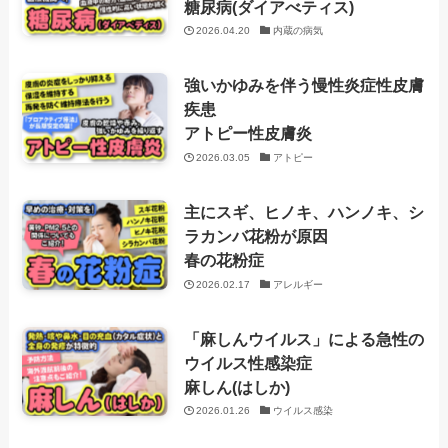
糖尿病(ダイアべティス)
2026.04.20
内蔵の病気
強いかゆみを伴う慢性炎症性皮膚
疾患
アトピー性皮膚炎
2026.03.05
アトピー
主にスギ、ヒノキ、ハンノキ、シ
ラカンバ花粉が原因
春の花粉症
2026.02.17
アレルギー
「麻しんウイルス」による急性の
ウイルス性感染症
麻しん(はしか)
2026.01.26
ウイルス感染