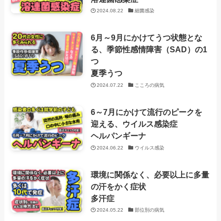
2024.08.22
細菌感染
6月～9月にかけてうつ状態とな
る、季節性感情障害（SAD）の1
つ
夏季うつ
2024.07.22
こころの病気
6～7月にかけて流行のピークを
迎える、ウイルス感染症
ヘルパンギーナ
2024.06.22
ウイルス感染
環境に関係なく、必要以上に多量
の汗をかく症状
多汗症
2024.05.22
部位別の病気