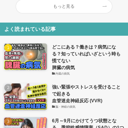
もっと見る
よく読まれている記事
どこにある？働きは？病気にな
る？知っていればいざという時も
慌てない
脾臓の病気
内蔵の病気
強い緊張やストレスを受けること
で起きる
血管迷走神経反応 (VVR)
脳・神経の病気
6月～9月にかけてうつ状態とな
る、季節性感情障害（SAD）の1つ