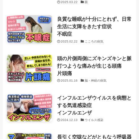
2025.03.22
眼
良質な睡眠が十分にとれず、日常
生活に支障をきたす症状
不眠症
2025.02.22
こころの病気
頭の片側両側にズキンズキンと脈
打つような痛みが生じる頭痛
片頭痛
2025.01.16
脳・神経の病気
インフルエンザウイルスを病態と
する気道感染症
インフルエンザ
2024.12.13
ウイルス感染
長引く空咳などがともなう呼吸器