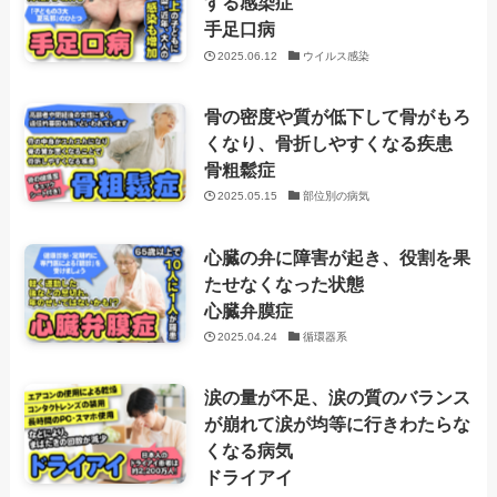
する感染症
手足口病
2025.06.12
ウイルス感染
骨の密度や質が低下して骨がもろ
くなり、骨折しやすくなる疾患
骨粗鬆症
2025.05.15
部位別の病気
心臓の弁に障害が起き、役割を果
たせなくなった状態
心臓弁膜症
2025.04.24
循環器系
涙の量が不足、涙の質のバランス
が崩れて涙が均等に行きわたらな
くなる病気
ドライアイ