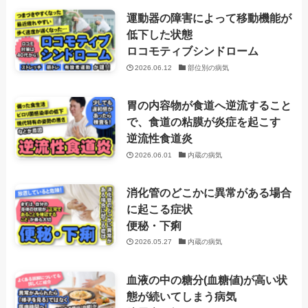
運動器の障害によって移動機能が
低下した状態
ロコモティブシンドローム
2026.06.12
部位別の病気
胃の内容物が食道へ逆流すること
で、食道の粘膜が炎症を起こす
逆流性食道炎
2026.06.01
内蔵の病気
消化管のどこかに異常がある場合
に起こる症状
便秘・下痢
2026.05.27
内蔵の病気
血液の中の糖分(血糖値)が高い状
態が続いてしまう病気