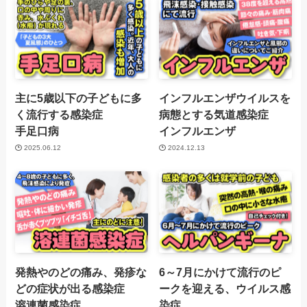
主に5歳以下の子どもに多
インフルエンザウイルスを
く流行する感染症
病態とする気道感染症
手足口病
インフルエンザ
2025.06.12
2024.12.13
発熱やのどの痛み、発疹な
6～7月にかけて流行のピ
どの症状が出る感染症
ークを迎える、ウイルス感
溶連菌感染症
染症