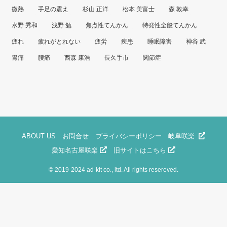
微熱
手足の震え
杉山 正洋
松本 美富士
森 敦幸
水野 秀和
浅野 勉
焦点性てんかん
特発性全般てんかん
疲れ
疲れがとれない
疲労
疾患
睡眠障害
神谷 武
胃痛
腰痛
西森 康浩
長久手市
関節症
ABOUT US
お問合せ
プライバシーポリシー
岐阜咲楽
愛知名古屋咲楽
旧サイトはこちら
©
2019-2024 ad-kit co., ltd. All rights resereved.