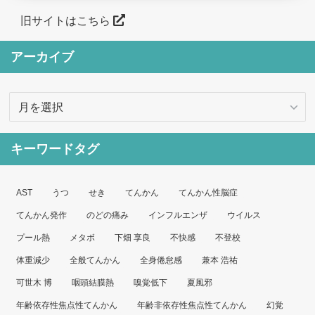
旧サイトはこちら
アーカイブ
ア
ー
カ
キーワードタグ
イ
ブ
AST
うつ
せき
てんかん
てんかん性脳症
てんかん発作
のどの痛み
インフルエンザ
ウイルス
プール熱
メタボ
下畑 享良
不快感
不登校
体重減少
全般てんかん
全身倦怠感
兼本 浩祐
可世木 博
咽頭結膜熱
嗅覚低下
夏風邪
年齢依存性焦点性てんかん
年齢非依存性焦点性てんかん
幻覚