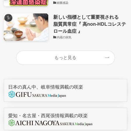
細菌感染
新しい指標として重要視される
脂質異常症『 高non-HDLコレステ
ロール血症 』
内蔵の病気
もっと見る
日本の真ん中、岐阜情報満載の咲楽
愛知・名古屋・西尾張情報満載の咲楽