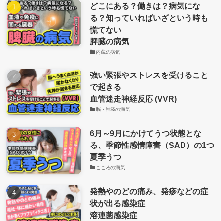
どこにある？働きは？病気にな
る？知っていればいざという時も
慌てない
脾臓の病気
内蔵の病気
強い緊張やストレスを受けること
で起きる
血管迷走神経反応 (VVR)
脳・神経の病気
6月～9月にかけてうつ状態とな
る、季節性感情障害（SAD）の1つ
夏季うつ
こころの病気
発熱やのどの痛み、発疹などの症
状が出る感染症
溶連菌感染症