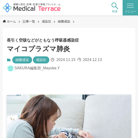
検索
メニュー
ホーム
記事一覧
感染症
細菌感染
長引く空咳などがともなう呼吸器感染症
マイコプラズマ肺炎
2024.11.15
2024.12.13
細菌感染
感染症
SAKURA編集部_Mayuka.Y