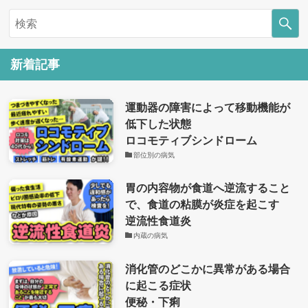
新着記事
運動器の障害によって移動機能が
低下した状態
ロコモティブシンドローム
部位別の病気
胃の内容物が食道へ逆流すること
で、食道の粘膜が炎症を起こす
逆流性食道炎
内蔵の病気
消化管のどこかに異常がある場合
に起こる症状
便秘・下痢