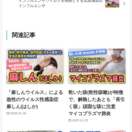
インフルエンザウイルスを病態とする気道感染症
インフルエンザ
関連記事
「麻しんウイルス」による
乾いた咳(乾性咳嗽)が特徴
急性のウイルス性感染症
で、解熱したあとも「長引
麻しん(はしか)
く咳」頑固な咳に注意
マイコプラズマ肺炎
2026.01.26
2025.11.25