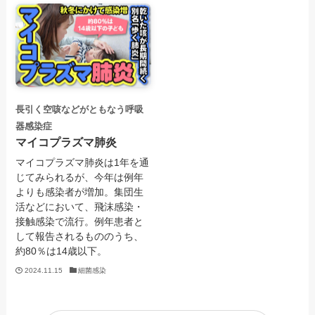
長引く空咳などがともなう呼吸
器感染症
マイコプラズマ肺炎
マイコプラズマ肺炎は1年を通
じてみられるが、今年は例年
よりも感染者が増加。集団生
活などにおいて、飛沫感染・
接触感染で流行。例年患者と
して報告されるもののうち、
約80％は14歳以下。
2024.11.15
細菌感染