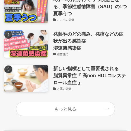
る、季節性感情障害（SAD）の1つ
夏季うつ
こころの病気
発熱やのどの痛み、発疹などの症
状が出る感染症
溶連菌感染症
細菌感染
新しい指標として重要視される
脂質異常症『 高non-HDLコレステ
ロール血症 』
内蔵の病気
もっと見る