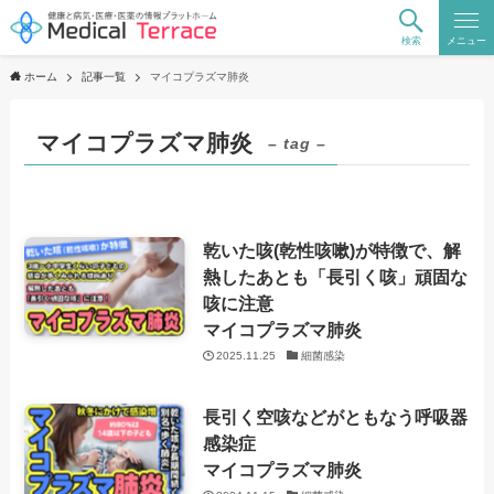
検索
メニュー
ホーム
記事一覧
マイコプラズマ肺炎
マイコプラズマ肺炎
– tag –
乾いた咳(乾性咳嗽)が特徴で、解
熱したあとも「長引く咳」頑固な
咳に注意
マイコプラズマ肺炎
2025.11.25
細菌感染
長引く空咳などがともなう呼吸器
感染症
マイコプラズマ肺炎