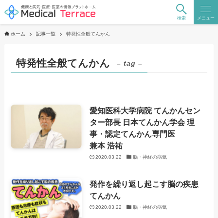
検索
メニュー
ホーム
記事一覧
特発性全般てんかん
特発性全般てんかん
– tag –
愛知医科大学病院 てんかんセン
ター部長 日本てんかん学会 理
事・認定てんかん専門医
兼本 浩祐
2020.03.22
脳・神経の病気
発作を繰り返し起こす脳の疾患
てんかん
2020.03.22
脳・神経の病気