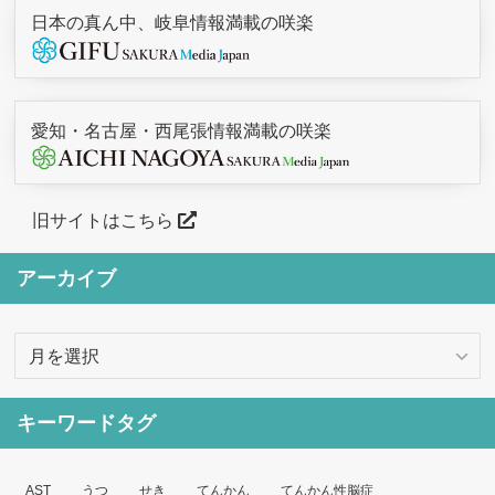
日本の真ん中、岐阜情報満載の咲楽
愛知・名古屋・西尾張情報満載の咲楽
旧サイトはこちら
アーカイブ
ア
ー
カ
キーワードタグ
イ
ブ
AST
うつ
せき
てんかん
てんかん性脳症