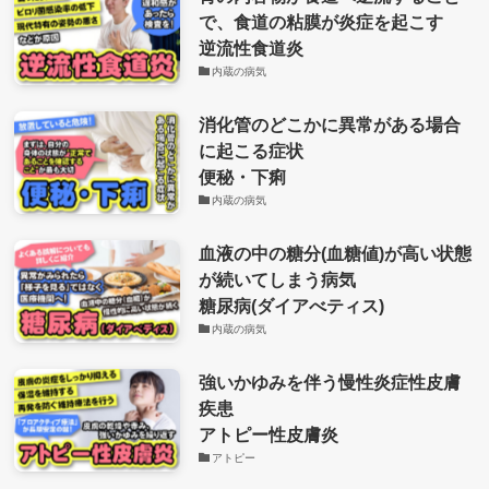
で、食道の粘膜が炎症を起こす
逆流性食道炎
内蔵の病気
消化管のどこかに異常がある場合
に起こる症状
便秘・下痢
内蔵の病気
血液の中の糖分(血糖値)が高い状態
が続いてしまう病気
糖尿病(ダイアべティス)
内蔵の病気
強いかゆみを伴う慢性炎症性皮膚
疾患
アトピー性皮膚炎
アトピー