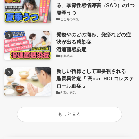
る、季節性感情障害（SAD）の1つ
夏季うつ
こころの病気
発熱やのどの痛み、発疹などの症
状が出る感染症
溶連菌感染症
細菌感染
新しい指標として重要視される
脂質異常症『 高non-HDLコレステ
ロール血症 』
内蔵の病気
もっと見る