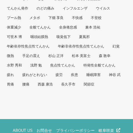
てんかん発作
のどの痛み
インフルエンザ
ウイルス
プール熱
メタボ
下畑 享良
不快感
不登校
体重減少
全般てんかん
全身倦怠感
兼本 浩祐
可世木 博
咽頭結膜熱
嗅覚低下
夏風邪
年齢依存性焦点性てんかん
年齢非依存性焦点性てんかん
幻覚
微熱
手足の震え
杉山 正洋
松本 美富士
森 敦幸
水野 秀和
浅野 勉
焦点性てんかん
特発性全般てんかん
疲れ
疲れがとれない
疲労
疾患
睡眠障害
神谷 武
胃痛
腰痛
西森 康浩
長久手市
関節症
ABOUT US
お問合せ
プライバシーポリシー
岐阜咲楽