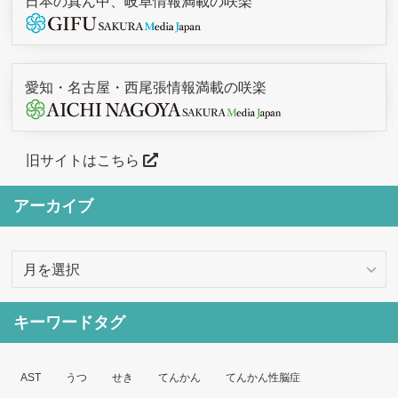
日本の真ん中、岐阜情報満載の咲楽
愛知・名古屋・西尾張情報満載の咲楽
旧サイトはこちら
アーカイブ
ア
ー
カ
キーワードタグ
イ
ブ
AST
うつ
せき
てんかん
てんかん性脳症