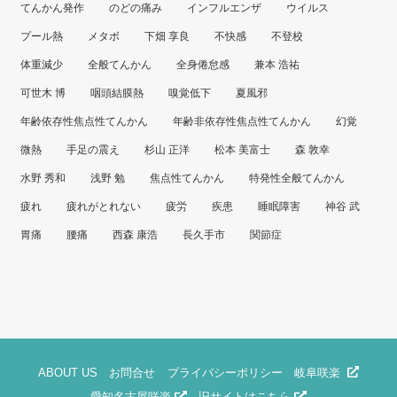
てんかん発作
のどの痛み
インフルエンザ
ウイルス
プール熱
メタボ
下畑 享良
不快感
不登校
体重減少
全般てんかん
全身倦怠感
兼本 浩祐
可世木 博
咽頭結膜熱
嗅覚低下
夏風邪
年齢依存性焦点性てんかん
年齢非依存性焦点性てんかん
幻覚
微熱
手足の震え
杉山 正洋
松本 美富士
森 敦幸
水野 秀和
浅野 勉
焦点性てんかん
特発性全般てんかん
疲れ
疲れがとれない
疲労
疾患
睡眠障害
神谷 武
胃痛
腰痛
西森 康浩
長久手市
関節症
ABOUT US
お問合せ
プライバシーポリシー
岐阜咲楽
愛知名古屋咲楽
旧サイトはこちら