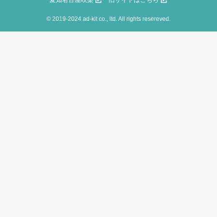
©
2019-2024 ad-kit co., ltd. All rights resereved.