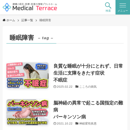
検索
メニュー
ホーム
記事一覧
睡眠障害
睡眠障害
– tag –
良質な睡眠が十分にとれず、日常
生活に支障をきたす症状
不眠症
2025.02.22
こころの病気
脳神経の異常で起こる国指定の難
病
パーキンソン病
2021.10.22
神経変性疾患