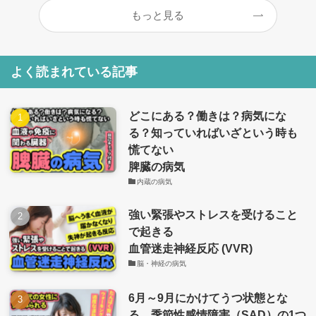
もっと見る
よく読まれている記事
どこにある？働きは？病気にな
る？知っていればいざという時も
慌てない
脾臓の病気
内蔵の病気
強い緊張やストレスを受けること
で起きる
血管迷走神経反応 (VVR)
脳・神経の病気
6月～9月にかけてうつ状態とな
る、季節性感情障害（SAD）の1つ