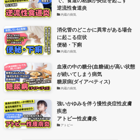
で、食道の粘膜が炎症を起こす
逆流性食道炎
内蔵の病気
消化管のどこかに異常がある場合
に起こる症状
便秘・下痢
内蔵の病気
血液の中の糖分(血糖値)が高い状態
が続いてしまう病気
糖尿病(ダイアべティス)
内蔵の病気
強いかゆみを伴う慢性炎症性皮膚
疾患
アトピー性皮膚炎
アトピー