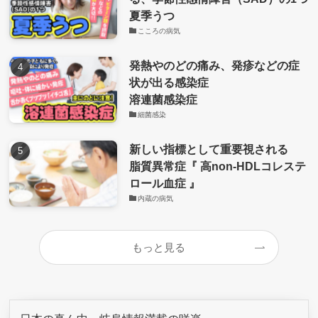
夏季うつ
こころの病気
発熱やのどの痛み、発疹などの症
状が出る感染症
溶連菌感染症
細菌感染
新しい指標として重要視される
脂質異常症『 高non-HDLコレステ
ロール血症 』
内蔵の病気
もっと見る