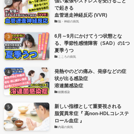
強い緊張やストレスを受けること
で起きる
血管迷走神経反応 (VVR)
脳・神経の病気
6月～9月にかけてうつ状態とな
る、季節性感情障害（SAD）の1つ
夏季うつ
こころの病気
発熱やのどの痛み、発疹などの症
状が出る感染症
溶連菌感染症
細菌感染
新しい指標として重要視される
脂質異常症『 高non-HDLコレステ
ロール血症 』
内蔵の病気