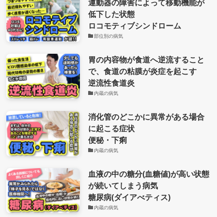
運動器の障害によって移動機能が
低下した状態
ロコモティブシンドローム
部位別の病気
胃の内容物が食道へ逆流すること
で、食道の粘膜が炎症を起こす
逆流性食道炎
内蔵の病気
消化管のどこかに異常がある場合
に起こる症状
便秘・下痢
内蔵の病気
血液の中の糖分(血糖値)が高い状態
が続いてしまう病気
糖尿病(ダイアべティス)
内蔵の病気