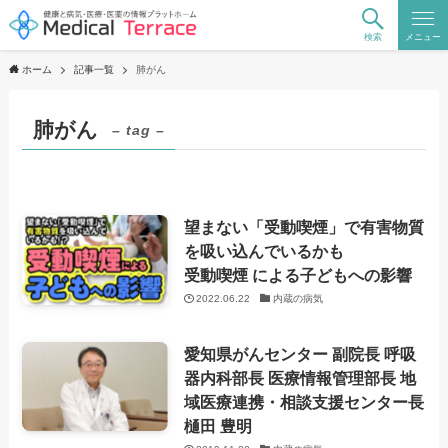
検索
メニュー
ホーム
記事一覧
肺がん
肺がん
– tag –
望まない「受動喫煙」で有害物質
を吸い込んでいるかも
受動喫煙 による子どもへの影響
2022.06.22
内蔵の病気
愛知県がんセンター 副院長 呼吸
器内科部長 医療情報管理部長 地
域医療連携・相談支援センター長
樋田 豊明