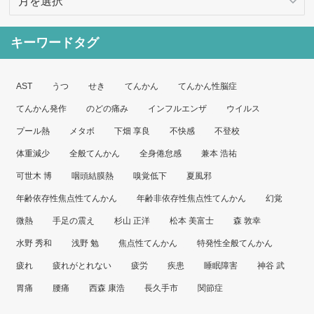
ー
カ
キーワードタグ
イ
ブ
AST
うつ
せき
てんかん
てんかん性脳症
てんかん発作
のどの痛み
インフルエンザ
ウイルス
プール熱
メタボ
下畑 享良
不快感
不登校
体重減少
全般てんかん
全身倦怠感
兼本 浩祐
可世木 博
咽頭結膜熱
嗅覚低下
夏風邪
年齢依存性焦点性てんかん
年齢非依存性焦点性てんかん
幻覚
微熱
手足の震え
杉山 正洋
松本 美富士
森 敦幸
水野 秀和
浅野 勉
焦点性てんかん
特発性全般てんかん
疲れ
疲れがとれない
疲労
疾患
睡眠障害
神谷 武
胃痛
腰痛
西森 康浩
長久手市
関節症