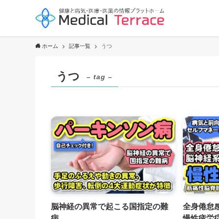
ホーム
記事一覧
うつ
うつ
– tag –
脳神経の異常で起こる国指定の難
全身倦怠
病
慢性疲労