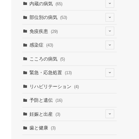
(4)
内蔵の病気
(65)
(2)
(6)
部位別の病気
(53)
(9)
(19)
(7)
免疫疾患
(29)
(1)
(10)
(9)
(23)
感染症
(43)
(7)
(19)
(12)
(8)
(9)
こころの病気
(5)
(1)
(15)
(30)
緊急・応急処置
(13)
(9)
(3)
(1)
(6)
リハビリテーション
(4)
(3)
(7)
予防と遺伝
(16)
妊娠と出産
(3)
(3)
歯と健康
(3)