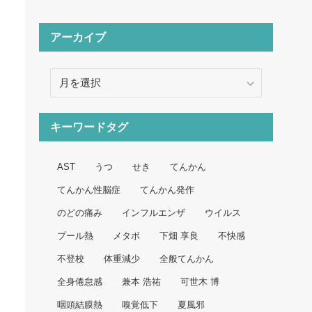
アーカイブ
ア
ー
カ
イ
キーワードタグ
ブ
AST
うつ
せき
てんかん
てんかん性脳症
てんかん発作
のどの痛み
インフルエンザ
ウイルス
プール熱
メタボ
下畑 享良
不快感
不登校
体重減少
全般てんかん
全身倦怠感
兼本 浩祐
可世木 博
咽頭結膜熱
嗅覚低下
夏風邪