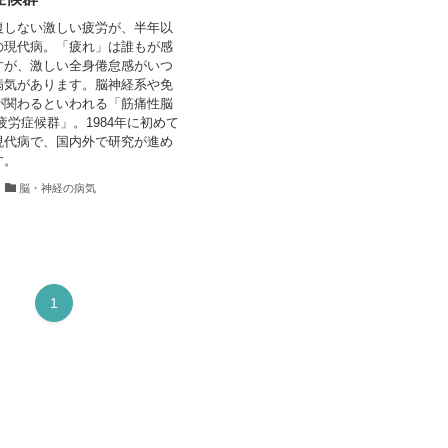
復しない激しい疲労が、半年以
の現代病。「疲れ」は誰もが感
すが、激しい全身倦怠感がいつ
病気があります。脳神経系や免
が関わるといわれる「筋痛性脳
疲労症候群」。1984年に初めて
現代病で、国内外で研究が進め
す。
脳・神経の病気
1