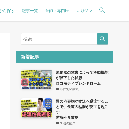
から探す
記事一覧
医師・専門医
マガジン
新着記事
運動器の障害によって移動機能
が低下した状態
ロコモティブシンドローム
部位別の病気
胃の内容物が食道へ逆流するこ
とで、食道の粘膜が炎症を起こ
す
逆流性食道炎
内蔵の病気