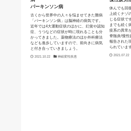
パーキンソン病
休んでも回
上続くナゾ
古くから世界中の人々を悩ませてきた難病
じる症状で
「パーキンソン病」は脳神経の病気です。
までも続く
近年では4大運動症状のほかに、幻覚や認知
疫系の異常
症、うつなどの症状が時に現れることも分
脊髄炎/慢性
かってきました。薬物療法のほか外科療法
報告された
なども進歩していますので、前向きに病気
られていま
と付き合っていきましょう。
2021.07.22
2021.10.22
神経変性疾患