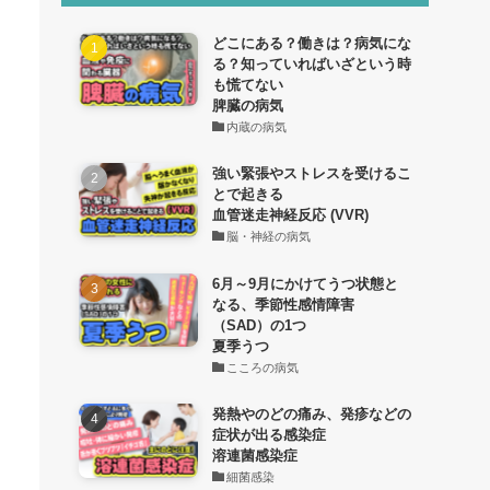
どこにある？働きは？病気にな
る？知っていればいざという時
も慌てない
脾臓の病気
内蔵の病気
強い緊張やストレスを受けるこ
とで起きる
血管迷走神経反応 (VVR)
脳・神経の病気
6月～9月にかけてうつ状態と
なる、季節性感情障害
（SAD）の1つ
夏季うつ
こころの病気
発熱やのどの痛み、発疹などの
症状が出る感染症
溶連菌感染症
細菌感染