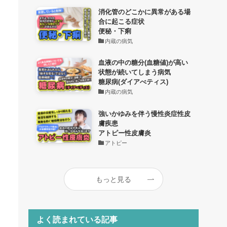
消化管のどこかに異常がある場
合に起こる症状
便秘・下痢
内蔵の病気
血液の中の糖分(血糖値)が高い
状態が続いてしまう病気
糖尿病(ダイアべティス)
内蔵の病気
強いかゆみを伴う慢性炎症性皮
膚疾患
アトピー性皮膚炎
アトピー
もっと見る
よく読まれている記事