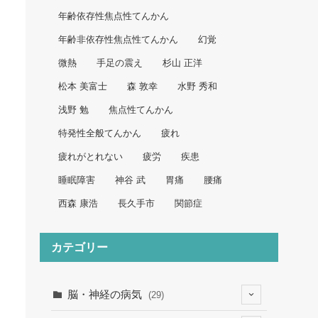
年齢依存性焦点性てんかん
年齢非依存性焦点性てんかん
幻覚
微熱
手足の震え
杉山 正洋
松本 美富士
森 敦幸
水野 秀和
浅野 勉
焦点性てんかん
特発性全般てんかん
疲れ
疲れがとれない
疲労
疾患
睡眠障害
神谷 武
胃痛
腰痛
西森 康浩
長久手市
関節症
カテゴリー
脳・神経の病気
(29)