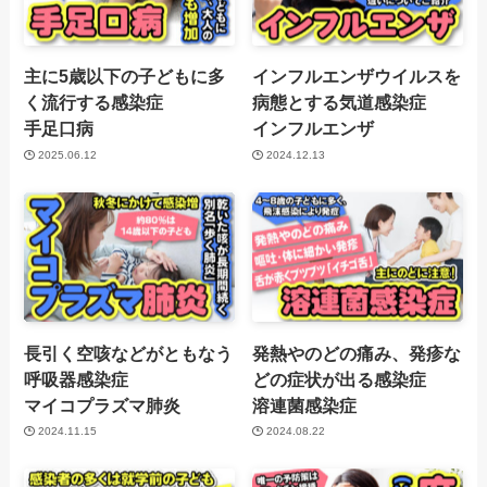
主に5歳以下の子どもに多
インフルエンザウイルスを
く流行する感染症
病態とする気道感染症
手足口病
インフルエンザ
2025.06.12
2024.12.13
長引く空咳などがともなう
発熱やのどの痛み、発疹な
呼吸器感染症
どの症状が出る感染症
マイコプラズマ肺炎
溶連菌感染症
2024.11.15
2024.08.22