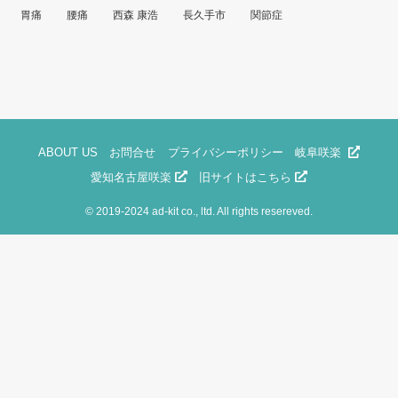
胃痛
腰痛
西森 康浩
長久手市
関節症
ABOUT US
お問合せ
プライバシーポリシー
岐阜咲楽
愛知名古屋咲楽
旧サイトはこちら
©
2019-2024 ad-kit co., ltd. All rights resereved.