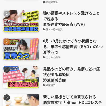
内蔵の病気
強い緊張やストレスを受けること
で起きる
血管迷走神経反応 (VVR)
脳・神経の病気
6月～9月にかけてうつ状態とな
る、季節性感情障害（SAD）の1つ
夏季うつ
こころの病気
発熱やのどの痛み、発疹などの症
状が出る感染症
溶連菌感染症
細菌感染
新しい指標として重要視される
脂質異常症『 高non-HDLコレステ