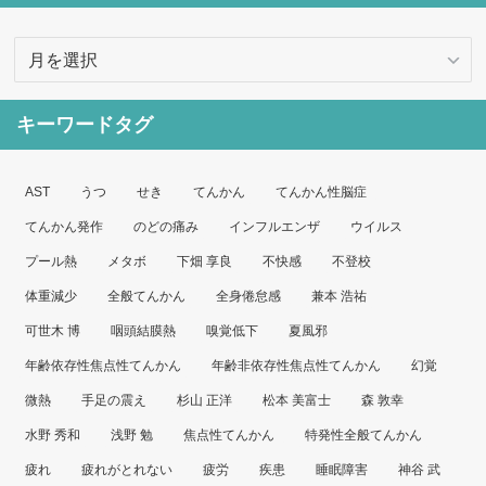
ア
ー
カ
キーワードタグ
イ
ブ
AST
うつ
せき
てんかん
てんかん性脳症
てんかん発作
のどの痛み
インフルエンザ
ウイルス
プール熱
メタボ
下畑 享良
不快感
不登校
体重減少
全般てんかん
全身倦怠感
兼本 浩祐
可世木 博
咽頭結膜熱
嗅覚低下
夏風邪
年齢依存性焦点性てんかん
年齢非依存性焦点性てんかん
幻覚
微熱
手足の震え
杉山 正洋
松本 美富士
森 敦幸
水野 秀和
浅野 勉
焦点性てんかん
特発性全般てんかん
疲れ
疲れがとれない
疲労
疾患
睡眠障害
神谷 武