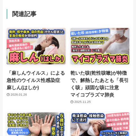
関連記事
「麻しんウイルス」による
乾いた咳(乾性咳嗽)が特徴
急性のウイルス性感染症
で、解熱したあとも「長引
麻しん(はしか)
く咳」頑固な咳に注意
マイコプラズマ肺炎
2026.01.26
2025.11.25