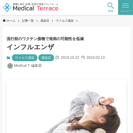
検索
メニュー
ホーム
記事一覧
感染症
ウイルス感染
流行前のワクチン接種で発病の可能性を低減
インフルエンザ
2019.10.22
2024.03.13
ウイルス感染
感染症
Medical T. 編集部