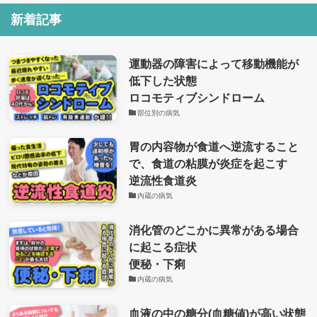
新着記事
運動器の障害によって移動機能が
低下した状態
ロコモティブシンドローム
部位別の病気
胃の内容物が食道へ逆流すること
で、食道の粘膜が炎症を起こす
逆流性食道炎
内蔵の病気
消化管のどこかに異常がある場合
に起こる症状
便秘・下痢
内蔵の病気
血液の中の糖分(血糖値)が高い状態