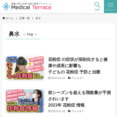
検索
メニュー
ホーム
記事一覧
鼻水
鼻水
– tag –
花粉症 の症状が深刻化すると健
康や成長に影響も
子どもの 花粉症 予防と治療
2024.01.22
アレルギー
前シーズンを超える飛散量が予測
されいます
2023年 花粉症 情報
2023.01.22
アレルギー