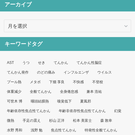
アーカイブ
ア
ー
カ
キーワードタグ
イ
ブ
AST
うつ
せき
てんかん
てんかん性脳症
てんかん発作
のどの痛み
インフルエンザ
ウイルス
プール熱
メタボ
下畑 享良
不快感
不登校
体重減少
全般てんかん
全身倦怠感
兼本 浩祐
可世木 博
咽頭結膜熱
嗅覚低下
夏風邪
年齢依存性焦点性てんかん
年齢非依存性焦点性てんかん
幻覚
微熱
手足の震え
杉山 正洋
松本 美富士
森 敦幸
水野 秀和
浅野 勉
焦点性てんかん
特発性全般てんかん