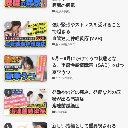
脾臓の病気
内蔵の病気
強い緊張やストレスを受けること
で起きる
血管迷走神経反応 (VVR)
脳・神経の病気
6月～9月にかけてうつ状態とな
る、季節性感情障害（SAD）の1つ
夏季うつ
こころの病気
発熱やのどの痛み、発疹などの症
状が出る感染症
溶連菌感染症
細菌感染
新しい指標として重要視される