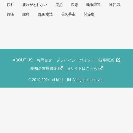
疲れ
疲れがとれない
疲労
疾患
睡眠障害
神谷 武
胃痛
腰痛
西森 康浩
長久手市
関節症
ABOUT US
お問合せ
プライバシーポリシー
岐阜咲楽
愛知名古屋咲楽
旧サイトはこちら
©
2019-2024 ad-kit co., ltd. All rights resereved.