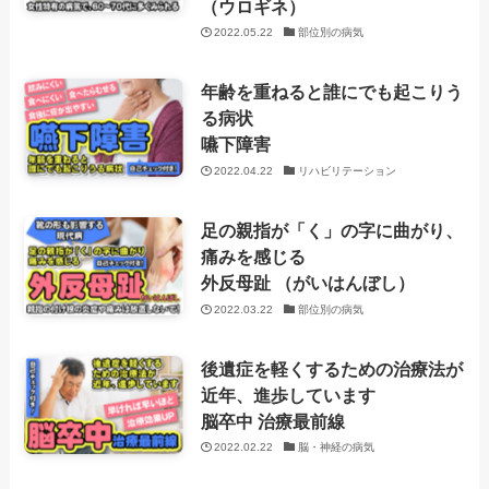
（ウロギネ）
2022.05.22
部位別の病気
年齢を重ねると誰にでも起こりう
る病状
嚥下障害
2022.04.22
リハビリテーション
足の親指が「く」の字に曲がり、
痛みを感じる
外反母趾 （がいはんぼし）
2022.03.22
部位別の病気
後遺症を軽くするための治療法が
近年、進歩しています
脳卒中 治療最前線
2022.02.22
脳・神経の病気