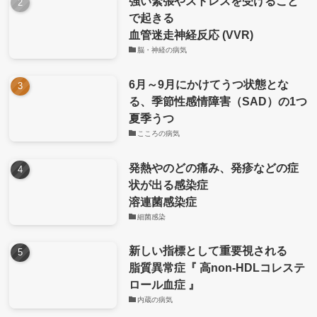
強い緊張やストレスを受けること
で起きる
血管迷走神経反応 (VVR)
脳・神経の病気
6月～9月にかけてうつ状態とな
る、季節性感情障害（SAD）の1つ
夏季うつ
こころの病気
発熱やのどの痛み、発疹などの症
状が出る感染症
溶連菌感染症
細菌感染
新しい指標として重要視される
脂質異常症『 高non-HDLコレステ
ロール血症 』
内蔵の病気