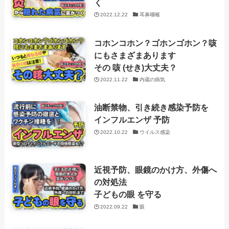
く
2022.12.22
耳鼻咽喉
コホンコホン？ゴホンゴホン？咳
にもさまざまあります
その 咳 (せき)大丈夫？
2022.11.22
内蔵の病気
油断禁物、引き続き感染予防を
インフルエンザ 予防
2022.10.22
ウイルス感染
近視予防、眼鏡のかけ方、外傷へ
の対処法
子どもの眼 を守る
2022.09.22
眼