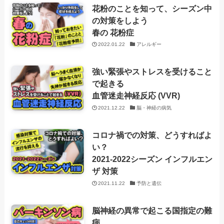
花粉のことを知って、シーズン中
の対策をしよう
春の 花粉症
2022.01.22
アレルギー
強い緊張やストレスを受けること
で起きる
血管迷走神経反応 (VVR)
2021.12.22
脳・神経の病気
コロナ禍での対策、どうすればよ
い？
2021-2022シーズン インフルエン
ザ 対策
2021.11.22
予防と遺伝
脳神経の異常で起こる国指定の難
病