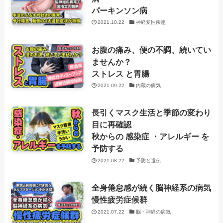
パーキンソン病
2021.10.22
神経変性疾患
お腹の痛み、便の不調、続いてい
ませんか？
ストレス と胃腸
2021.09.22
内蔵の病気
長引くマスク生活と季節の変わり
目に再確認
秋からの 感染症 ・アレルギー を
予防する
2021.08.22
予防と遺伝
全身倦怠感が続く脳神経系の病気
慢性疲労症候群
2021.07.22
脳・神経の病気