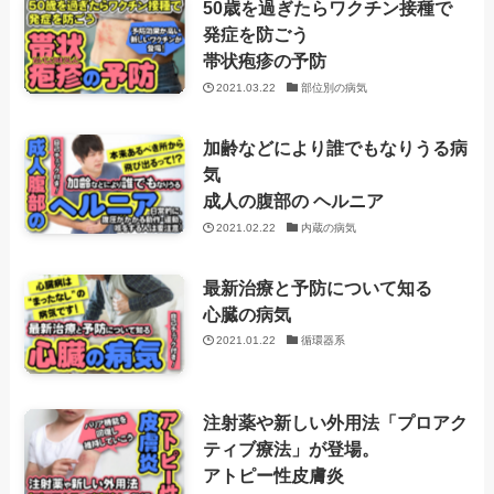
50歳を過ぎたらワクチン接種で
発症を防ごう
帯状疱疹の予防
2021.03.22
部位別の病気
加齢などにより誰でもなりうる病
気
成人の腹部の ヘルニア
2021.02.22
内蔵の病気
最新治療と予防について知る
心臓の病気
2021.01.22
循環器系
注射薬や新しい外用法「プロアク
ティブ療法」が登場。
アトピー性皮膚炎