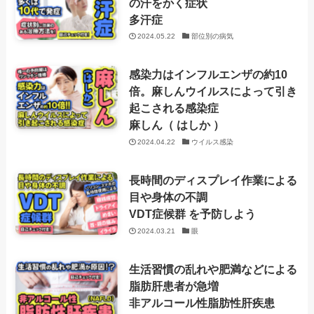
の汗をかく症状
多汗症
2024.05.22
部位別の病気
感染力はインフルエンザの約10
倍。麻しんウイルスによって引き
起こされる感染症
麻しん（ はしか ）
2024.04.22
ウイルス感染
長時間のディスプレイ作業による
目や身体の不調
VDT症候群 を予防しよう
2024.03.21
眼
生活習慣の乱れや肥満などによる
脂肪肝患者が急増
非アルコール性脂肪性肝疾患