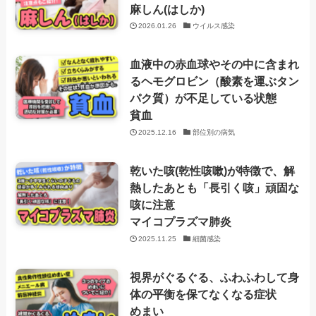
麻しん(はしか)
2026.01.26
ウイルス感染
血液中の赤血球やその中に含まれ
るヘモグロビン（酸素を運ぶタン
パク質）が不足している状態
貧血
2025.12.16
部位別の病気
乾いた咳(乾性咳嗽)が特徴で、解
熱したあとも「長引く咳」頑固な
咳に注意
マイコプラズマ肺炎
2025.11.25
細菌感染
視界がぐるぐる、ふわふわして身
体の平衡を保てなくなる症状
めまい