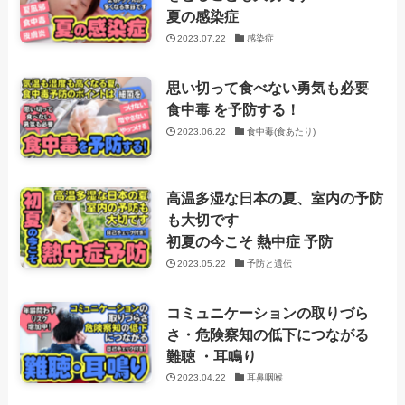
夏の感染症
2023.07.22
感染症
思い切って食べない勇気も必要
食中毒 を予防する！
2023.06.22
食中毒(食あたり)
高温多湿な日本の夏、室内の予防
も大切です
初夏の今こそ 熱中症 予防
2023.05.22
予防と遺伝
コミュニケーションの取りづら
さ・危険察知の低下につながる
難聴 ・耳鳴り
2023.04.22
耳鼻咽喉