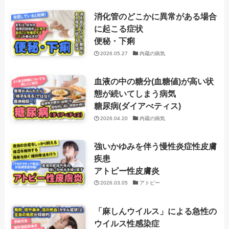
消化管のどこかに異常がある場合
に起こる症状
便秘・下痢
2026.05.27
内蔵の病気
血液の中の糖分(血糖値)が高い状
態が続いてしまう病気
糖尿病(ダイアべティス)
2026.04.20
内蔵の病気
強いかゆみを伴う慢性炎症性皮膚
疾患
アトピー性皮膚炎
2026.03.05
アトピー
「麻しんウイルス」による急性の
ウイルス性感染症