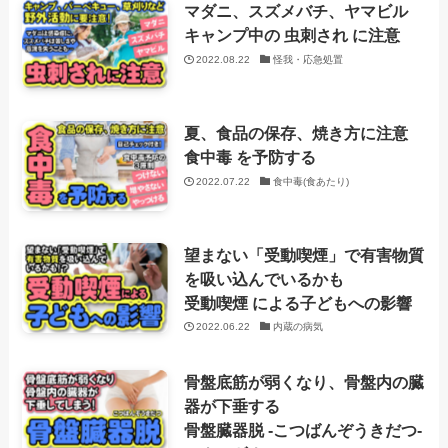
マダニ、スズメバチ、ヤマビル
キャンプ中の 虫刺され に注意
2022.08.22
怪我・応急処置
夏、食品の保存、焼き方に注意
食中毒 を予防する
2022.07.22
食中毒(食あたり)
望まない「受動喫煙」で有害物質
を吸い込んでいるかも
受動喫煙 による子どもへの影響
2022.06.22
内蔵の病気
骨盤底筋が弱くなり、骨盤内の臓
器が下垂する
骨盤臓器脱 -こつばんぞうきだつ-