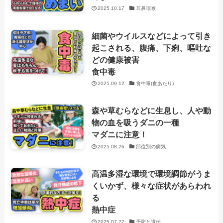
2025.10.17
耳鼻咽喉
細菌やウイルスなどによって引き
起こされる、腹痛、下痢、嘔吐な
どの健康被害
食中毒
2025.09.12
食中毒(食あたり)
森や草むらなどに生息し、人や動
物の血を吸うダニの一種
マダニに注意！
2025.08.26
部位別の病気
高温多湿な環境で環境調節がうま
くいかず、様々な症状があらわれ
る
熱中症
2025.07.22
予防と遺伝