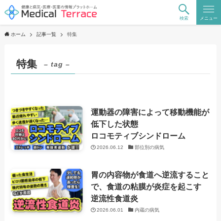
検索
メニュー
ホーム
記事一覧
特集
特集
– tag –
運動器の障害によって移動機能が
低下した状態
ロコモティブシンドローム
2026.06.12
部位別の病気
胃の内容物が食道へ逆流すること
で、食道の粘膜が炎症を起こす
逆流性食道炎
2026.06.01
内蔵の病気