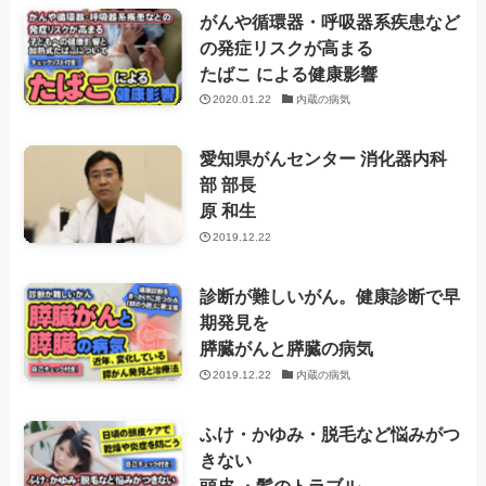
がんや循環器・呼吸器系疾患など
の発症リスクが高まる
たばこ による健康影響
2020.01.22
内蔵の病気
愛知県がんセンター 消化器内科
部 部長
原 和生
2019.12.22
診断が難しいがん。健康診断で早
期発見を
膵臓がんと膵臓の病気
2019.12.22
内蔵の病気
ふけ・かゆみ・脱毛など悩みがつ
きない
頭皮 ・髪のトラブル