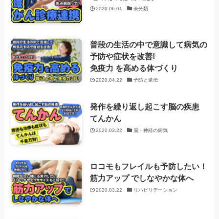
2020.06.01
未分類
普段の生活の中で意識して病気の
予防や症状を改善!
免疫力 を高める体づくり
2020.04.22
予防と遺伝
発作を繰り返し起こす脳の疾患
てんかん
2020.03.22
脳・神経の病気
ロコモもフレイルも予防したい！
筋力アップ でしなやかな体へ
2020.03.22
リハビリテーション