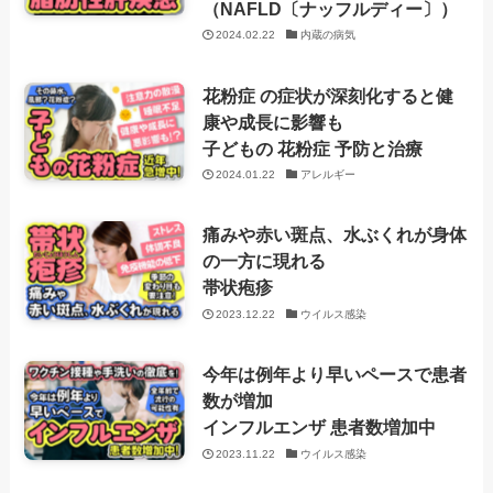
（NAFLD〔ナッフルディー〕）
2024.02.22
内蔵の病気
花粉症 の症状が深刻化すると健
康や成長に影響も
子どもの 花粉症 予防と治療
2024.01.22
アレルギー
痛みや赤い斑点、水ぶくれが身体
の一方に現れる
帯状疱疹
2023.12.22
ウイルス感染
今年は例年より早いペースで患者
数が増加
インフルエンザ 患者数増加中
2023.11.22
ウイルス感染