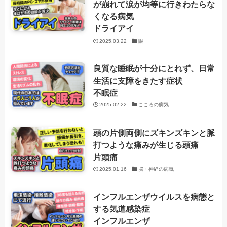
が崩れて涙が均等に行きわたらな
くなる病気
ドライアイ
2025.03.22
眼
良質な睡眠が十分にとれず、日常
生活に支障をきたす症状
不眠症
2025.02.22
こころの病気
頭の片側両側にズキンズキンと脈
打つような痛みが生じる頭痛
片頭痛
2025.01.16
脳・神経の病気
インフルエンザウイルスを病態と
する気道感染症
インフルエンザ