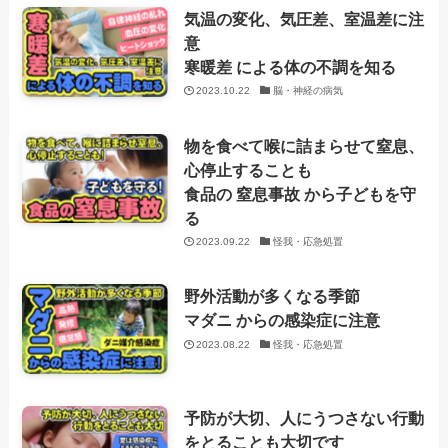
気温の変化、気圧差、室温差に注
意
寒暖差 による体の不調を知る
2023.10.22
脳・神経の病気
物を食べて喉に詰まらせて窒息、
心停止することも
食品の 窒息事故 から子どもを守
る
2023.09.22
怪我・応急処置
野外活動が多くなる季節
マダニ からの感染症に注意
2023.08.22
怪我・応急処置
予防が大切、人にうつさない行動
をとることも大切です