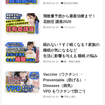
2020.01.22
部位別の病気
飛散量予想から最新治療まで！
花粉症 講座2020
2020.01.22
アレルギー
眠れない？すぐ眠くなる？家族の
睡眠が気になるなど
生活に影響を与える 睡眠 の悩み
2020.01.22
脳・神経の病気
Vaccine（ワクチン）・
Preventable（防げる）・
Diseases（病気）
VPD をワクチンで防ごう
2020.01.22
予防と遺伝