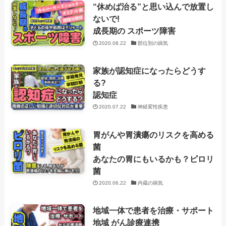
“休めば治る”と思い込んで放置し
ないで!
成長期の スポーツ障害
2020.08.22
部位別の病気
家族が認知症になったらどうす
る?
認知症
2020.07.22
神経変性疾患
胃がんや胃潰瘍のリスクを高める
菌
あなたの胃にもいるかも？ピロリ
菌
2020.06.22
内蔵の病気
地域一体で患者を治療・サポート
地域 がん診療連携