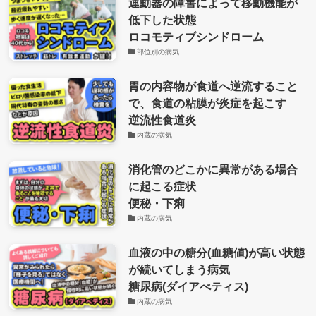
運動器の障害によって移動機能が
低下した状態
ロコモティブシンドローム
部位別の病気
胃の内容物が食道へ逆流すること
で、食道の粘膜が炎症を起こす
逆流性食道炎
内蔵の病気
消化管のどこかに異常がある場合
に起こる症状
便秘・下痢
内蔵の病気
血液の中の糖分(血糖値)が高い状態
が続いてしまう病気
糖尿病(ダイアべティス)
内蔵の病気