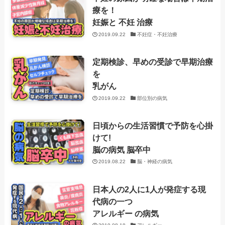
療を！
妊娠と 不妊 治療
2019.09.22
不妊症・不妊治療
定期検診、早めの受診で早期治療
を
乳がん
2019.09.22
部位別の病気
日頃からの生活習慣で予防を心掛
けて!
脳の病気 脳卒中
2019.08.22
脳・神経の病気
日本人の2人に1人が発症する現
代病の一つ
アレルギー の病気