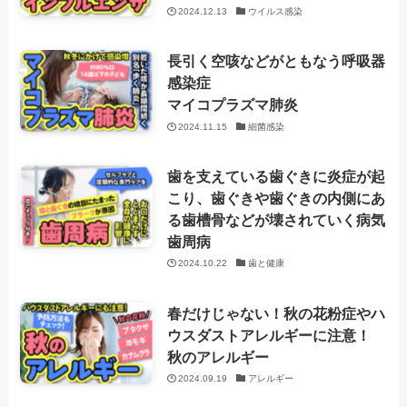
2024.12.13
ウイルス感染
長引く空咳などがともなう呼吸器
感染症
マイコプラズマ肺炎
2024.11.15
細菌感染
歯を支えている歯ぐきに炎症が起
こり、歯ぐきや歯ぐきの内側にあ
る歯槽骨などが壊されていく病気
歯周病
2024.10.22
歯と健康
春だけじゃない！秋の花粉症やハ
ウスダストアレルギーに注意！
秋のアレルギー
2024.09.19
アレルギー