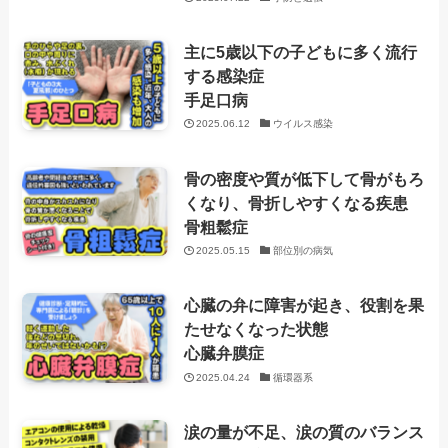
主に5歳以下の子どもに多く流行
する感染症
手足口病
2025.06.12
ウイルス感染
骨の密度や質が低下して骨がもろ
くなり、骨折しやすくなる疾患
骨粗鬆症
2025.05.15
部位別の病気
心臓の弁に障害が起き、役割を果
たせなくなった状態
心臓弁膜症
2025.04.24
循環器系
涙の量が不足、涙の質のバランス